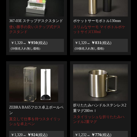
367-03E ステップデスクスタンド
ポケットサーモボトル130mm
使い勝手の良いステップ式デス
スリムなサーモ マイボトルポケ
クスタンド
ットサイズ130ml
￥950
￥831
￥1,320→
(税込)
￥1,320→
(税込)
(30個名入れ無し価格)
(50個名入れ無し価格)
折りたたみハンドルステンレス2
ZEBRA BA65フロス卓上ボールペ
重マグ280ｍｌ
ン
スタイリッシュな折りたたみハ
直立して仕事を待つスタイリッ
ンドル2重マグ
シュな卓上ペン
￥924
￥776
￥1,320→
(税込)
￥1,232→
(税込)