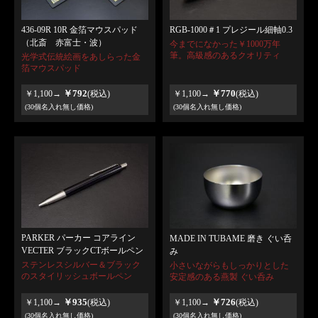
RGB-1000＃1 プレジール細軸0.3
436-09R 10R 金箔マウスパッド
（北斎 赤富士・波）
今までになかった￥1000万年
筆。高級感のあるクオリティ
光学式伝統絵画をあしらった金
箔マウスパッド
￥792
￥770
￥1,100→
(税込)
￥1,100→
(税込)
(30個名入れ無し価格)
(30個名入れ無し価格)
PARKER パーカー コアライン
MADE IN TUBAME 磨き ぐい呑
VECTER ブラックCTボールペン
み
ステンレスシルバー＆ブラック
小さいながらもしっかりとした
のスタイリッシュボールペン
安定感のある燕製 ぐい呑み
￥935
￥726
￥1,100→
(税込)
￥1,100→
(税込)
(30個名入れ無し価格)
(30個名入れ無し価格)