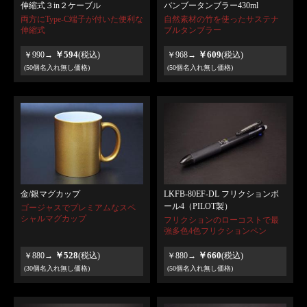
伸縮式３in２ケーブル
バンブータンブラー430ml
両方にType-C端子が付いた便利な
自然素材の竹を使ったサステナ
伸縮式
ブルタンブラー
￥594
￥609
￥990→
(税込)
￥968→
(税込)
(50個名入れ無し価格)
(50個名入れ無し価格)
LKFB-80EF-DL フリクションボ
金/銀マグカップ
ール4（PILOT製）
ゴージャスでプレミアムなスペ
シャルマグカップ
フリクションのローコストで最
強多色4色フリクションペン
￥528
￥660
￥880→
(税込)
￥880→
(税込)
(30個名入れ無し価格)
(50個名入れ無し価格)