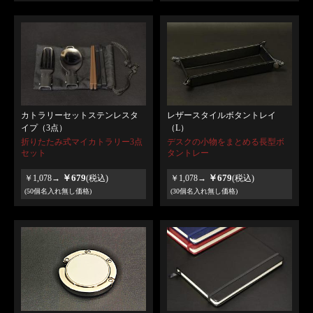
カトラリーセットステンレスタ
レザースタイルボタントレイ
イプ（3点）
（L）
折りたたみ式マイカトラリー3点
デスクの小物をまとめる長型ボ
セット
タントレー
￥679
￥679
￥1,078→
(税込)
￥1,078→
(税込)
(50個名入れ無し価格)
(30個名入れ無し価格)