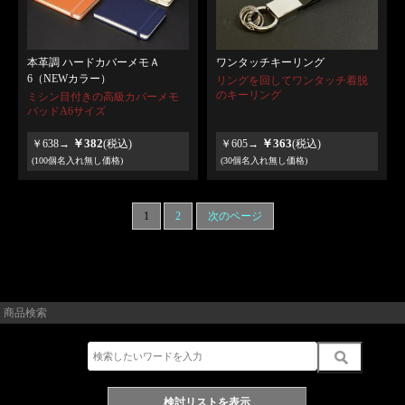
本革調 ハードカバーメモＡ
ワンタッチキーリング
6（NEWカラー）
リングを回してワンタッチ着脱
のキーリング
ミシン目付きの高級カバーメモ
バッドA6サイズ
￥382
￥363
￥638→
(税込)
￥605→
(税込)
(100個名入れ無し価格)
(30個名入れ無し価格)
1
2
次のページ
商品検索