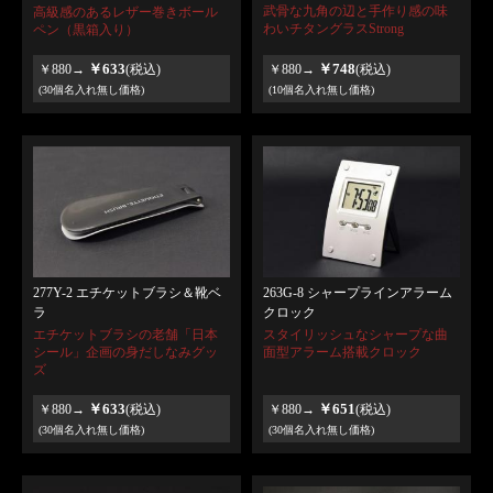
武骨な九角の辺と手作り感の味
高級感のあるレザー巻きボール
わいチタングラスStrong
ペン（黒箱入り）
￥633
￥748
￥880→
(税込)
￥880→
(税込)
(30個名入れ無し価格)
(10個名入れ無し価格)
277Y-2 エチケットブラシ＆靴ベ
263G-8 シャープラインアラーム
ラ
クロック
エチケットブラシの老舗「日本
スタイリッシュなシャープな曲
シール」企画の身だしなみグッ
面型アラーム搭載クロック
ズ
￥633
￥651
￥880→
(税込)
￥880→
(税込)
(30個名入れ無し価格)
(30個名入れ無し価格)