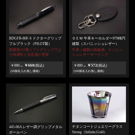
BDGFB-80F-S ドクターグリップ
ＯＥＭ 牛革キーホルダー979楕円
フルブラック（PILOT製）
縫製（スパニッシュレザー）
新開発の2重ソフトグリップでよ
牛革＋縫製の高級感、スパニッ
り快適性と安定感が充実
シュレザーキーリング
￥660
￥572
￥880→
(税込)
￥880→
(税込)
(50個名入れ無し価格)
(100個名入れ無し価格)
チタンコートジュエリーグラス
445-06A レザー調グリップメタル
Strong（Infinite,Gold）
ボールペン