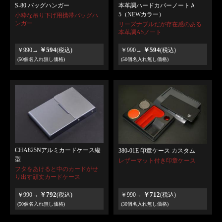
本革調ハードカバーノートＡ
S-80 バッグハンガー
5（NEWカラー）
小粋な吊り下げ用携帯バッグハ
ンガー
リーズナブルだが存在感のある
本革調A5ノート
￥594
￥594
￥990→
(税込)
￥990→
(税込)
(50個名入れ無し価格)
(50個名入れ無し価格)
CHA825Nアルミカードケース縦
380-01E 印章ケース カスタム
型
レザーマット付き印章ケース
フタをあけると中のカードがせ
り出す頑丈カードケース
￥792
￥712
￥990→
(税込)
￥990→
(税込)
(50個名入れ無し価格)
(30個名入れ無し価格)