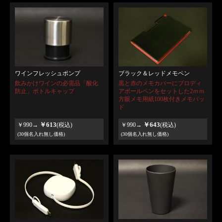
ワインフレッシュポンプ
ブラック＆レッドメモペン
飲みかけワインの必需品「酸化
黒と赤のメモカバーにブロディ
防止」ボトルキャップ
アボールペンをセットした2ｍｍ
方眼メモ用紙100枚付きメモパッ
ド
￥613
￥643
￥990→
(税込)
￥990→
(税込)
(30個名入れ無し価格)
(30個名入れ無し価格)