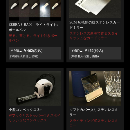
SCM-60燕熟の技ステンレスカー
ZEBRA P-BA96 ライトライトα
ドミラー
ボールペン
ステンレスの新潟で作るスタイ
光る。書ける。ライト付きボー
リッシュなカードミラー
ルペン
￥462
￥462
￥660→
(税込)
￥660→
(税込)
(30個名入れ無し価格)
(10個名入れ無し価格)
小型コンベックス 3ｍ
ソフトカバー入りステンレスミ
ラー
Wフックとストッパー付きスタイ
リッシュなコンベックス
スライディング式ステンレスミ
ラー