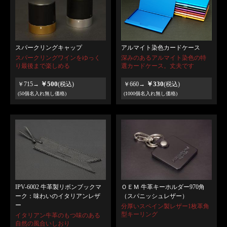
スパークリングキャップ
アルマイト染色カードケース
スパークリングワインをゆっく
深みのあるアルマイト染色の特
り最後まで楽しめる
選カードケース。丈夫です
￥500
￥330
￥715→
(税込)
￥660→
(税込)
(50個名入れ無し価格)
(1000個名入れ無し価格)
IPV-6002 牛革製リボンブックマ
ＯＥＭ 牛革キーホルダー970角
ーク：味わいのイタリアンレザ
（スパニッシュレザー）
ー
分厚いスペイン製レザー1枚革角
型キーリング
イタリアン牛革のもつ味のある
自然の風合いしおり