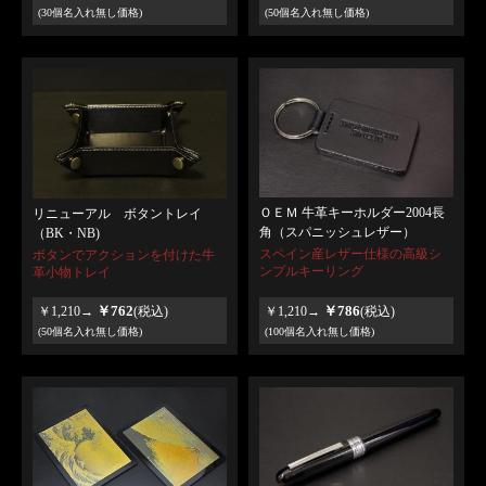
(30個名入れ無し価格)
(50個名入れ無し価格)
ＯＥＭ 牛革キーホルダー2004長
リニューアル ボタントレイ
角（スパニッシュレザー）
（BK・NB)
スペイン産レザー仕様の高級シ
ボタンでアクションを付けた牛
ンプルキーリング
革小物トレイ
￥762
￥786
￥1,210→
(税込)
￥1,210→
(税込)
(50個名入れ無し価格)
(100個名入れ無し価格)