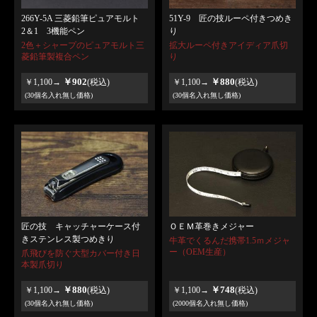
266Y-5A 三菱鉛筆ピュアモルト
51Y-9 匠の技ルーペ付きつめき
2＆1 3機能ペン
り
2色＋シャープのピュアモルト三
拡大ルーペ付きアイディア爪切
菱鉛筆製複合ペン
り
￥902
￥880
￥1,100→
(税込)
￥1,100→
(税込)
(30個名入れ無し価格)
(30個名入れ無し価格)
匠の技 キャッチャーケース付
ＯＥＭ革巻きメジャー
きステンレス製つめきり
牛革でくるんだ携帯1.5ｍメジャ
ー（OEM生産）
爪飛びを防ぐ大型カバー付き日
本製爪切り
￥880
￥748
￥1,100→
(税込)
￥1,100→
(税込)
(30個名入れ無し価格)
(2000個名入れ無し価格)