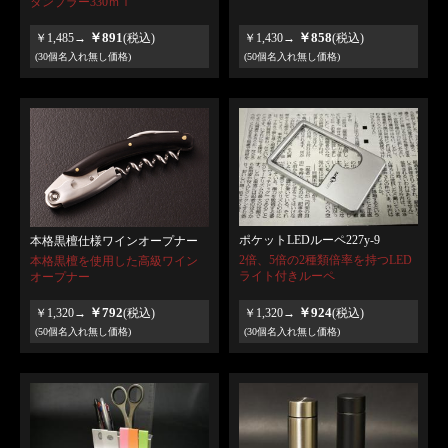
タンブラー330ｍｌ
￥891
￥858
￥1,485→
(税込)
￥1,430→
(税込)
(30個名入れ無し価格)
(50個名入れ無し価格)
ポケットLEDルーペ227y-9
本格黒檀仕様ワインオープナー
2倍、5倍の2種類倍率を持つLED
本格黒檀を使用した高級ワイン
ライト付きルーペ
オープナー
￥792
￥924
￥1,320→
(税込)
￥1,320→
(税込)
(50個名入れ無し価格)
(30個名入れ無し価格)