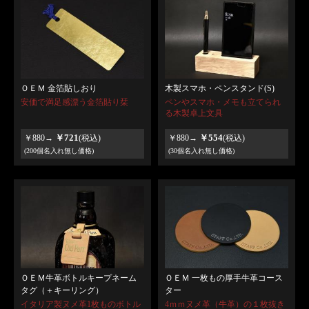
ＯＥＭ 金箔貼しおり
木製スマホ・ペンスタンド(S)
安価で満足感漂う金箔貼り栞
ペンやスマホ・メモも立てられ
る木製卓上文具
￥721
￥554
￥880→
(税込)
￥880→
(税込)
(200個名入れ無し価格)
(30個名入れ無し価格)
ＯＥＭ牛革ボトルキープネーム
ＯＥＭ 一枚もの厚手牛革コース
タグ（＋キーリング）
ター
イタリア製ヌメ革1枚ものボトル
4ｍｍヌメ革（牛革）の１枚抜き