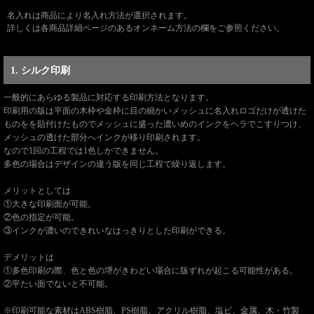
名入れは商品により名入れ方法が選択されます。
詳しくは各商品詳細ページのあるオンネーム方法の欄をご参照ください。
1. シルク印刷
一般的にあらゆる製品に対応する印刷方法となります。
印刷用の版は平面の木枠や金枠に目の細かいメッシュに名入れロゴだけが透けた
ものをを貼付けたものでメッシュに盛った濃いめのインクをヘラでこすりつけ、
メッシュの透けた部分へインクが移り印刷されます。
なので1回の工程では1色しかできません。
多色の場合はデザインの違う版を同じ工程で繰り返します。
メリットとしては
①大きな印刷面が可能。
②色の指定が可能。
③インクが濃いのできれいなはっきりとした印刷ができる。
デメリットは
①多色印刷の際、色と色の堺がきわどい場合に版ずれが起こる可能性がある。
②平たい面でないと不可能。
※印刷可能な素材はABS樹脂、PS樹脂、アクリル樹脂、塩ビ、金属、木・竹製