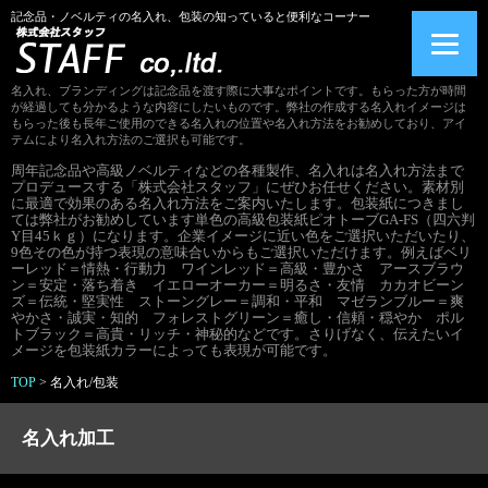
記念品・ノベルティの名入れ、包装の知っていると便利なコーナー
名入れ、ブランディングは記念品を渡す際に大事なポイントです。もらった方が時間
が経過しても分かるような内容にしたいものです。弊社の作成する名入れイメージは
もらった後も長年ご使用のできる名入れの位置や名入れ方法をお勧めしており、アイ
テムにより名入れ方法のご選択も可能です。
周年記念品や高級ノベルティなどの各種製作、名入れは名入れ方法まで
プロデュースする「株式会社スタッフ」にぜひお任せください。素材別
に最適で効果のある名入れ方法をご案内いたします。包装紙につきまし
ては弊社がお勧めしています単色の高級包装紙ピオトーブGA-FS（四六判
Y目45ｋｇ）になります。企業イメージに近い色をご選択いただいたり、
9色その色が持つ表現の意味合いからもご選択いただけます。例えばベリ
ーレッド＝情熱・行動力 ワインレッド＝高級・豊かさ アースブラウ
ン＝安定・落ち着き イエローオーカー＝明るさ・友情 カカオビーン
ズ＝伝統・堅実性 ストーングレー＝調和・平和 マゼランブルー＝爽
やかさ・誠実・知的 フォレストグリーン＝癒し・信頼・穏やか ポル
トブラック＝高貴・リッチ・神秘的などです。さりげなく、伝えたいイ
メージを包装紙カラーによっても表現が可能です。
TOP
>
名入れ/包装
名入れ加工