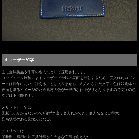
4.レーザー印字
主に金属製品や牛革の名入れとして採用されます。
コンピュータ制御によるレーザーで金属の表面を照射するため一度入れたロゴマ
ークは長年において消えることはありません。名入れされた文字の色は印刷体の
表面を削るイメージのため素材の色が一般的な仕上がりとなりますので文字の色
指定は不可能です。
メリットとしては
①版代がかからないので1個ずつ違う名入れができ、個人名などは得意。
②高級感のある見栄えとなる。
デメリットは
①時間＝費用の加工賃計算から大きな面積は向かない。