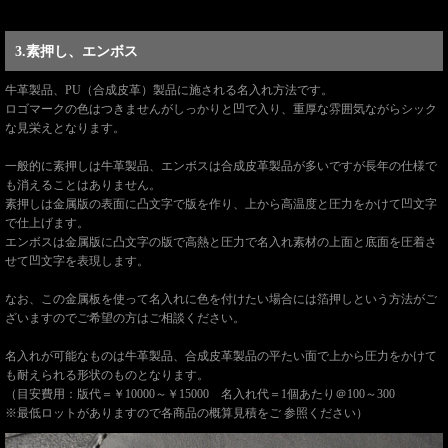
3.素押し、エンボス
牛革製品、PU（合成皮革）製品に施される名入れ方法です。
ロゴマークの色はつきませんがしっかりと凹で入り、重厚な雰囲気ながらシック
な見栄えとなります。
一般的に素押しは牛革製品、エンボスは合成皮革製品が多いですが長年の仕様で
も消えることはありません。
素押しは金属版の表面に凸文字で版を作り、上から高温度と圧力をかけて凹文字
で仕上げます。
エンボスは金属版に凸文字の版で高熱と圧力で名入れ素材の上面と底面を圧着さ
せて凹文字を表現します。
なお、この金属板を使って名入れに色を付けたい場合には箔押しという方法がご
ざいますのでご希望の方はご相談ください。
名入れが可能なものは牛革製品、合成皮革製品の平たい面で上から圧力をかけて
も耐えられる形状のものとなります。
（目安費用：版代＝￥10000～￥15000 名入れ代＝1個あたり＠100～300
※最低ロットがありますので各商品の概算見積をご 参照ください）