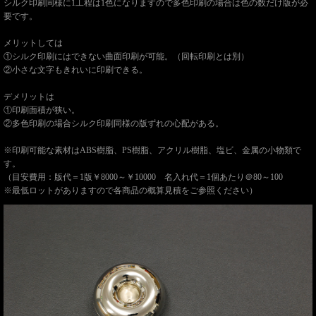
シルク印刷同様に1工程は1色になりますので多色印刷の場合は色の数だけ版が必
要です。
メリットしては
①シルク印刷にはできない曲面印刷が可能。（回転印刷とは別）
②小さな文字もきれいに印刷できる。
デメリットは
①印刷面積が狭い。
②多色印刷の場合シルク印刷同様の版ずれの心配がある。
※印刷可能な素材はABS樹脂、PS樹脂、アクリル樹脂、塩ビ、金属の小物類で
す。
（目安費用：版代＝1版￥8000～￥10000 名入れ代＝1個あたり＠80～100
※最低ロットがありますので各商品の概算見積をご参照ください）