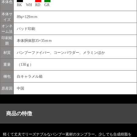
本体色
BK
WH
RD
GR
本体サ
89φ×129ｍｍ
イズ
オンネ
パッド印刷
ーム法
印刷範
本体胴体部35×35ｍｍ
囲
材質
バンブーファイバー、コーンパウダー、メラミンほか
重量
（130ｇ）
梱包
白キャラメル箱
原産国
中国
商品の特徴
軽くて丈夫でリーズナブルなバンブー素材のタンブラー。少しでも合成樹脂を