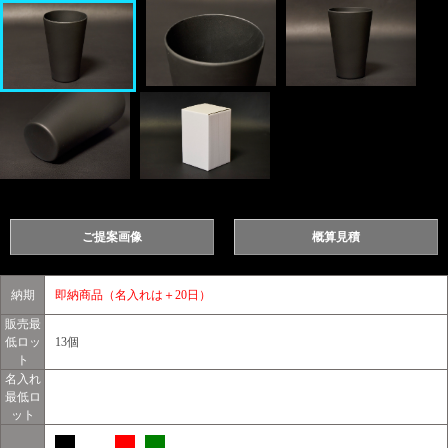
ご提案画像
概算見積
納期
即納商品（名入れは＋20日）
販売最
低ロッ
13個
ト
名入れ
最低ロ
ット