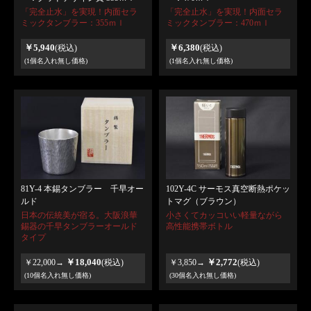
「完全止水」を実現！内面セラ
「完全止水」を実現！内面セラ
ミックタンブラー：355ｍｌ
ミックタンブラー：470ｍｌ
￥5,940
￥6,380
(税込)
(税込)
(1個名入れ無し価格)
(1個名入れ無し価格)
81Y-4 本錫タンブラー 千早オー
102Y-4C サーモス真空断熱ポケッ
ルド
トマグ（ブラウン）
日本の伝統美が宿る。大阪浪華
小さくてカッコいい軽量ながら
錫器の千早タンブラーオールド
高性能携帯ボトル
タイプ
￥18,040
￥2,772
￥22,000→
(税込)
￥3,850→
(税込)
(10個名入れ無し価格)
(30個名入れ無し価格)