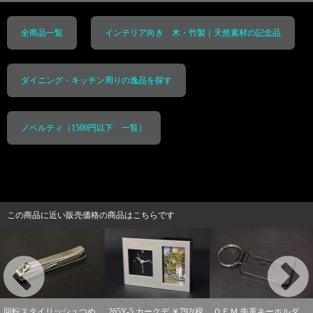
全商品一覧
インテリア向き 木・竹製｜天然素材の記念品
ダイニング・キッチン周りの逸品を探す
ノベルティ（1500円以下 一覧）
この商品に近い販売価格の商品はこちらです
回転スタイリッシュつめ
ＯＥＭ 牛革キーホルダ
265Y-5 カークデ ￥792(税