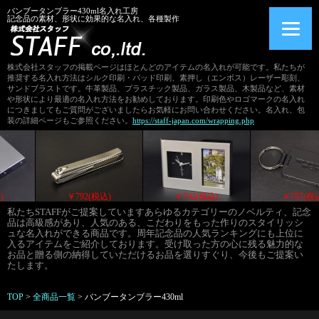
バンブータンブラー430ml名入れ工房
記念品の素材、形状に効果的な名入れ、各種製作
株式会社スタッフの掲載ページはほとんどのアイテムの名入れが可能です。私たちが
推奨する名入れ方法はシルク印刷・パッド印刷、素押し（エンボス）レーザー彫刻、
サンドブラストです。牛革製品、プラスチック製品、ガラス製品、木製品など、素材
や形状により最適の名入れ方法をお勧めしております。印刷色やロゴマークの名入れ
につきましてもご質問がございましたらお気軽にお問い合わせください。名入れ、包
装の詳細ページもご参照ください。
https://staff-japan.com/wrapping.php
)
￥792(税込)
￥792(税込)
￥792(税
私たちSTAFFがご提案していますあらゆるカテゴリーのノベルティ、記念
品は高級感があり、人気のある、こだわりをもった作りのスタイリッシ
ュな名入れができる商品です。周年記念品の人気ランキングにも上位に
入るアイテムをご紹介しております。受け取った方の心に残る魅力的な
お品と贈る側の納得していただけるお品を選りすぐり、今後もご提案い
たします。
TOP
>
全商品一覧
>
バンブータンブラー430ml