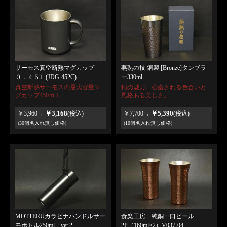
サーモス真空断熱マグカップ
燕熟の技 銅製 [Bronze]タンブラ
０．４５Ｌ(JDG-452C)
ー330ml
真空断熱サーモスの最大容量マ
銅の魅力。心癒される色合いと
グカップ450ｍｌ
風格ある美しさ。
￥3,168
￥5,390
￥3,960→
(税込)
￥7,700→
(税込)
(30個名入れ無し価格)
(10個名入れ無し価格)
MOTTERUカラビナハンドルサー
食楽工房 純銅一口ビール
モボトル250ml ver.2
2P（160ml×2）V037-04