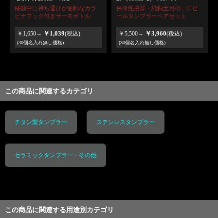
移動中に持ち運びが便利なカラ
保冷性抜群・純銅土目の一口ビ
ビナフック付きサーモボトル
ールタンブラーペアセット
￥1,039
￥3,960
￥1,650→
(税込)
￥5,500→
(税込)
(30個名入れ無し価格)
(30個名入れ無し価格)
この商品に関連するカテゴリ
チタン製タンブラー
ステンレスタンブラー
セラミックタンブラー・その他
この商品に関連する用途別カテゴリ