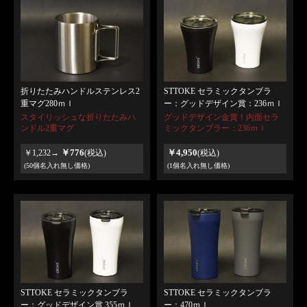
折りたたみハンドルステンレス2
STTOKE セラミックタンブラ
重マグ280ｍｌ
ー：グッドデザイン賞：236ｍｌ
スタイリッシュな折りたたみハ
グッドデザイン金賞！内面セラ
ンドル2重マグ
ミックタンブラー：236ｍｌ
￥776
￥4,950
￥1,232→
(税込)
(税込)
(50個名入れ無し価格)
(1個名入れ無し価格)
STTOKE セラミックタンブラ
STTOKE セラミックタンブラ
ー：グッドデザイン賞 355ｍｌ
ー：470ｍｌ