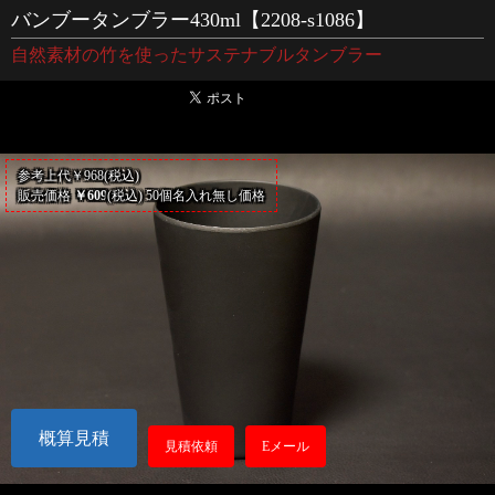
バンブータンブラー430ml【2208-s1086】
自然素材の竹を使ったサステナブルタンブラー
参考上代￥968(税込)
販売価格
￥609
(税込) 50個名入れ無し価格
概算見積
見積依頼
Eメール