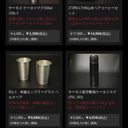
サーモス ケータイマグ350ml
273PB-CY00山水ペアコーヒーセ
128y-5
ット
容量の割にスリムで軽い安心の
発売から100年を超える歴史を持
サーモスケータイマグ350ml
つ山水ペアコーヒーセット
￥3,388
￥14,960
￥4,400→
(税込)
￥17,600→
(税込)
(30個名入れ無し価格)
(50個名入れ無し価格)
92y-1 本錫タンブラーグラス ベ
サーモス真空断熱ケータイマグ
ルクペア
(JNL-503)
日本の伝統美、本錫の絶品タン
同クラス最高の軽さ200ｇを誇
ブラー2個セット
る、高性能ケータイマグ
￥8,800
￥4,950
￥11,000→
(税込)
￥6,600→
(税込)
(20個名入れ無し価格)
(30個名入れ無し価格)