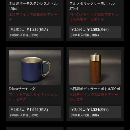
木目調サーモステンレスボトル
フルメタリックサーモボトル
450ml
370ml
木目デザインで高級感をアピー
拘りのメタリック塗装で差をつ
ル
ける高級サーモボトル
￥1,836
￥1,593
￥2,915→
(税込)
￥2,530→
(税込)
(30個名入れ無し価格)
(50個名入れ無し価格)
Zalattoサーモマグ
木目調ボディサーモボトル300ml
アウトドア風スタイリッシュな
木目デザインで高級感をアピー
サーモマグ
ルします
￥1,649
￥1,524
￥2,618→
(税込)
￥2,420→
(税込)
(30個名入れ無し価格)
(30個名入れ無し価格)