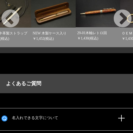
29-01木軸レトロ回
ス入り
ＯＥＭ 牛革キーホルダ
PFC-01 シンプ
￥1,430(税込)
￥1,430(税込)
￥1,430(税込)
よくあるご質問
名入れできる文字について