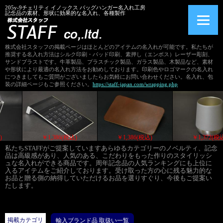
205y-9チェリティ イノックス バッグハンガー名入れ工房
記念品の素材、形状に効果的な名入れ、各種製作
株式会社スタッフの掲載ページはほとんどのアイテムの名入れが可能です。私たちが
推奨する名入れ方法はシルク印刷・パッド印刷、素押し（エンボス）レーザー彫刻、
サンドブラストです。牛革製品、プラスチック製品、ガラス製品、木製品など、素材
や形状により最適の名入れ方法をお勧めしております。印刷色やロゴマークの名入れ
につきましてもご質問がございましたらお気軽にお問い合わせください。名入れ、包
装の詳細ページもご参照ください。
https://staff-japan.com/wrapping.php
426(税込)
￥1,386(税込)
￥1,386(税込)
￥1
私たちSTAFFがご提案していますあらゆるカテゴリーのノベルティ、記念
品は高級感があり、人気のある、こだわりをもった作りのスタイリッシ
ュな名入れができる商品です。周年記念品の人気ランキングにも上位に
入るアイテムをご紹介しております。受け取った方の心に残る魅力的な
お品と贈る側の納得していただけるお品を選りすぐり、今後もご提案い
たします。
掲載カテゴリ
輸入ブランド品 取扱い一覧