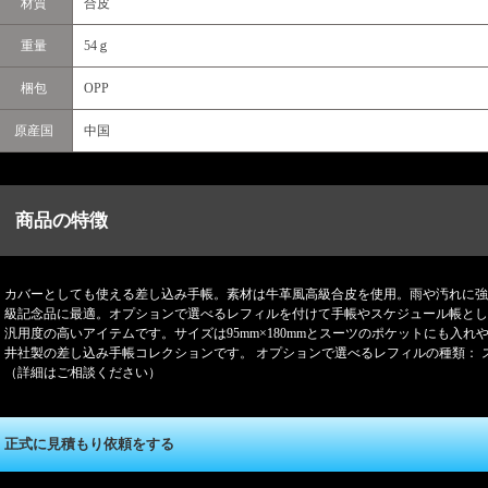
材質
合皮
重量
54ｇ
梱包
OPP
原産国
中国
商品の特徴
カバーとしても使える差し込み手帳。素材は牛革風高級合皮を使用。雨や汚れに強
級記念品に最適。オプションで選べるレフィルを付けて手帳やスケジュール帳とし
汎用度の高いアイテムです。サイズは95mm×180mmとスーツのポケットにも入
井社製の差し込み手帳コレクションです。 オプションで選べるレフィルの種類： 
（詳細はご相談ください）
正式に見積もり依頼をする