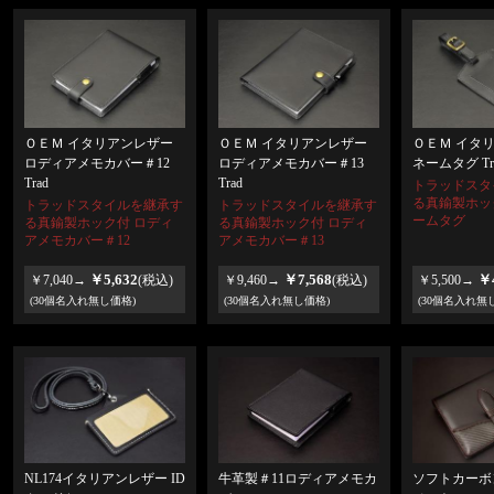
ＯＥＭ イタリアンレザー
ＯＥＭ イタリアンレザー
ＯＥＭ イタ
ロディアメモカバー＃12
ロディアメモカバー＃13
ネームタグ Tr
Trad
Trad
トラッドスタ
る真鍮製ホッ
トラッドスタイルを継承す
トラッドスタイルを継承す
ームタグ
る真鍮製ホック付 ロディ
る真鍮製ホック付 ロディ
アメモカバー＃12
アメモカバー＃13
￥5,632
￥7,568
￥4
￥7,040→
(税込)
￥9,460→
(税込)
￥5,500→
(30個名入れ無し価格)
(30個名入れ無し価格)
(30個名入れ無
NL174イタリアンレザー ID
牛革製＃11ロディアメモカ
ソフトカーボ