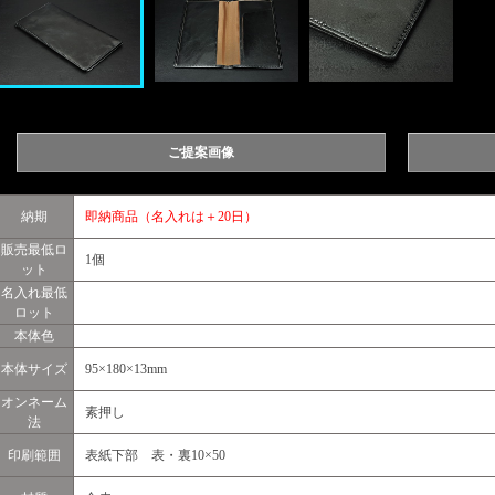
ご提案画像
納期
即納商品（名入れは＋20日）
販売最低ロ
1個
ット
名入れ最低
ロット
本体色
本体サイズ
95×180×13mm
オンネーム
素押し
法
印刷範囲
表紙下部 表・裏10×50