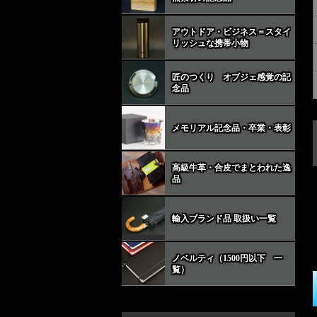
アウトドア・ビジネス＝スタイ
リッシュな携帯小物
匠のつくり オブジェ感覚の記
念品
メモリアル記念品・卒業・表彰
高級牛革・合皮でまとわれた逸
品
輸入ブランド品 取扱い一覧
ノベルティ（1500円以下 一
覧）