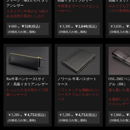
クマーク：味わいのイタリ
高級イタリア
高級イタリアンレザー
アンレザー
小さくても丁
牛革巻きゴージャスなシュ
ン1〜2本用
ーホーン
イタリアン牛革のもつ味の
ある自然の風合いしおり
￥528
￥2,640
￥2
￥660→
(税込)
￥3,300→
(税込)
￥3,630→
(30個名入れ無し価格)
(30個名入れ無し価格)
(30個名入れ無
Rio牛革ペンケースLサイ
OSL-2602
ノワール 牛革パスポート
ズ：高級イタリアンレザー
グル（BK）
ケース
たっぷり入る大型サイズ高
落ち着いた風
ソフトタッチな感触のいい
級ペンケース
リーズナブルパスポートケ
を素材にした
ース
イストレザー
￥4,752
￥4,752
￥2
￥5,280→
(税込)
￥5,280→
(税込)
￥2,860→
(10個名入れ無し価格)
(10個名入れ無し価格)
(30個名入れ無