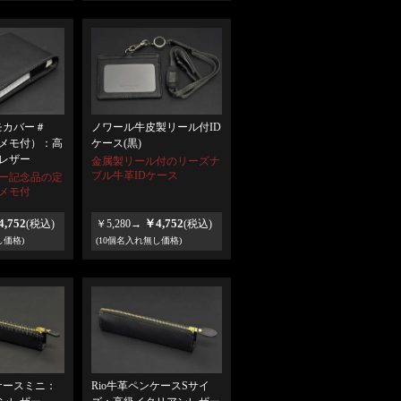
モカバー＃
ノワール牛皮製リール付ID
アメモ付）：高
ケース(黒)
レザー
金属製リール付のリーズナ
ブル牛革IDケース
ー記念品の定
メモ付
,752
￥4,752
(税込)
￥5,280→
(税込)
し価格)
(10個名入れ無し価格)
ケースミニ：
Rio牛革ペンケースSサイ