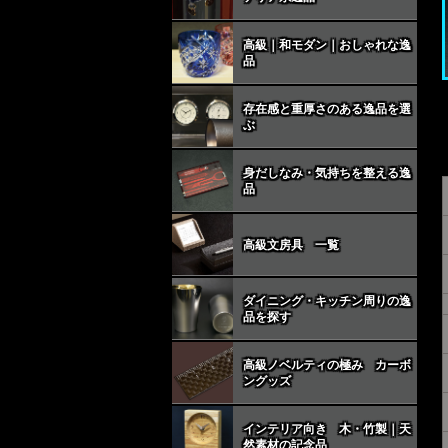
高級｜和モダン｜おしゃれな逸
品
存在感と重厚さのある逸品を選
ぶ
身だしなみ・気持ちを整える逸
品
高級文房具 一覧
ダイニング・キッチン周りの逸
品を探す
高級ノベルティの極み カーボ
ングッズ
インテリア向き 木・竹製｜天
然素材の記念品