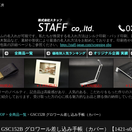
工房
ムの名入れが可能です。私たちが推奨する名入れ方法はシルク印刷・パッド印刷、
木製品など、素材や形状により最適の名入れ方法をお勧めしております。印刷色や
包装の詳細ページもご参照ください。
https://staff-japan.com/wrapping.php
￥1,430(税込)
￥1,430(税込)
￥1,430(税込)
ゴリーのノベルティ、記念品は高級感があり、人気のある、こだわりをもった作りの
ご紹介しております。受け取った方の心に残る魅力的なお品と贈る側の納得してい
TOP
>
全商品一覧
>
GSC152B グロワール差し込み手帳（カバー）
GSC152B グロワール差し込み手帳（カバー）【1421-s0