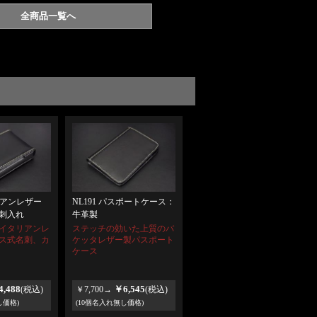
全商品一覧へ
タリアンレザー
NL191 パスポートケース：
刺入れ
牛革製
イタリアンレ
ステッチの効いた上質のバ
ス式名刺、カ
ケッタレザー製パスポート
ケース
,488
￥6,545
(税込)
￥7,700→
(税込)
し価格)
(10個名入れ無し価格)