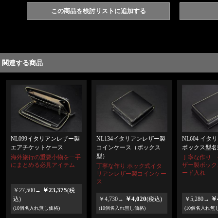
この商品を検討リストに追加する
関連する商品
NL099イタリアンレザー製
NL134イタリアンレザー製
NL604 イ
エアチケットケース
コインケース（ボックス
ボックス型名
型）
海外旅行の重要小物を一手
丁寧な作り 
にまとめる必見アイテム
ザー製ボック
丁寧な作り ホック式イタ
ード入れ
リアンレザー製コインケー
ス
￥23,375
￥27,500→
(税
￥4,020
￥4
込)
￥4,730→
(税込)
￥5,280→
(10個名入れ無し価格)
(10個名入れ無し価格)
(10個名入れ無