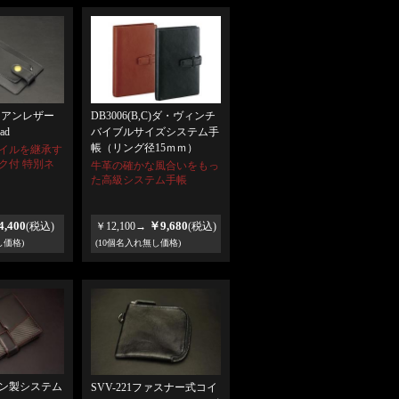
リアンレザー
DB3006(B,C)ダ・ヴィンチ
ad
バイブルサイズシステム手
帳（リング径15ｍｍ）
イルを継承す
ク付 特別ネ
牛革の確かな風合いをもっ
た高級システム手帳
,400
￥9,680
(税込)
￥12,100→
(税込)
し価格)
(10個名入れ無し価格)
ン製システム
SVV-221ファスナー式コイ