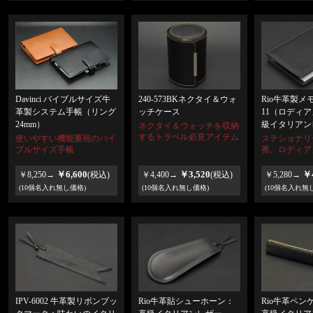
Davinci バイブルサイズ牛
240-573BKネクタイ＆ウォ
Rio牛革製メ
革製システム手帳（リング
ッチケース
11（ロディ
24mm）
級イタリアン
ネクタイ＆ウォッチを収納
するトラベル必見アイテム
使いやすい機能重視のバイ
ステショナリ
ブルサイズ手帳
番。ロディア
￥6,600
￥3,520
￥4
￥8,250→
(税込)
￥4,400→
(税込)
￥5,280→
(10個名入れ無し価格)
(10個名入れ無し価格)
(10個名入れ無
IPV-6002 牛革製リボンブッ
Rio牛革ペン
Rio牛革貼シューホーン：