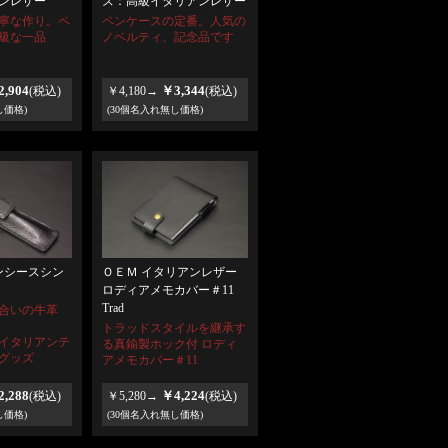
ンレザー
ズ：高級イタリアンレザー
寧な作り。ペ
ペンケースの定番。人気の
高級な一品
ノベルティ、記念品です
,904
￥3,344
(税込)
￥4,180→
(税込)
し価格)
(30個名入れ無し価格)
 ペンシースシン
ＯＥＭ イタリアンレザー
ロディアメモカバー＃11
Trad
合いの牛革
トラッドスタイルを継承す
イタリアンテ
る真鍮製ホック付 ロディ
グッズ
アメモカバー＃11
,288
￥4,224
(税込)
￥5,280→
(税込)
し価格)
(30個名入れ無し価格)