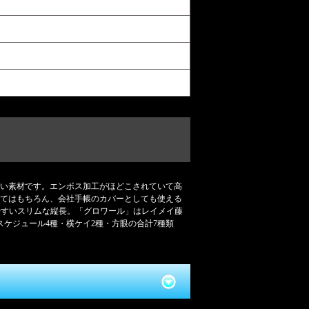
い素材です。エンボス加工がほどこされていて高
てはもちろん、会社手帳のカバーとしても使える
れやすいスリムな縦長。「グロワール」はレイメイ藤
スケジュール4種・横ケイ2種・方眼の合計7種類