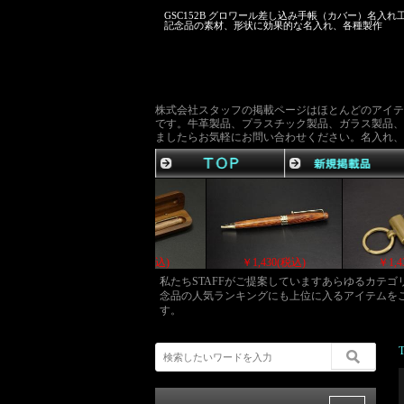
GSC152B グロワール差し込み手帳（カバー）名入れ
記念品の素材、形状に効果的な名入れ、各種製作
株式会社スタッフの掲載ページはほとんどのアイテ
です。牛革製品、プラスチック製品、ガラス製品、
ましたらお気軽にお問い合わせください。名入れ、
￥1,500(税込)
￥1,452(税込)
￥1,452(税込)
私たちSTAFFがご提案していますあらゆるカテ
念品の人気ランキングにも上位に入るアイテムを
す。