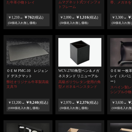
ムマグネット式ツインフォ
た牛革小物トレイ
帯、メガネを
トフレーム
￥762
￥1,316
￥2
￥1,210→
(税込)
￥2,090→
(税込)
￥3,300→
(50個名入れ無し価格)
(30個名入れ無し価格)
(30個名入れ無
ＯＥＭ PMC-10 レジェン
ＯＥＭ 一枚
WCV-2703角型ペン＆メガ
ド デスクマット
レイ（スパニ
ネスタンド リニューアル
ー）
弊社オリジナル牛革製高級
高級ポリウレタン使用の角
文具?9
型メガネ＆ペンスタンド
スペイン製レ
シンプル小物
￥9,240
￥2,376
￥2
￥13,200→
(税込)
￥2,970→
(税込)
￥3,630→
(1000個名入れ無し価格)
(30個名入れ無し価格)
(100個名入れ