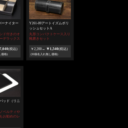
オーバーナイター
Y261-09アートイズムポリ
ッシュセットA
ンド付きのオ
丸形コンパクトケース入り
ーデラックス
靴磨きセット
,040
￥1,540
(税込)
￥2,200→
(税込)
し価格)
(30個名入れ無し価格)
パッド（リニ
ノベルティや
もお勧めのレ