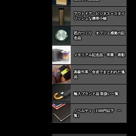
アウトドア・ビジネス＝スタイ
リッシュな携帯小物
匠のつくり オブジェ感覚の記
念品
メモリアル記念品・卒業・表彰
高級牛革・合皮でまとわれた逸
品
輸入ブランド品 取扱い一覧
ノベルティ（1500円以下 一
覧）