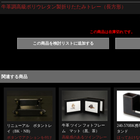
牛革調高級ポリウレタン製折りたたみトレー（長方形）
この商品は在庫切れです。
この商品を検討リストに追加する
関連する商品
牛革 ツイン フォトフレー
リニューアル ボタントレ
240-570B
ム マット（黒、茶）
イ（BK・NB)
タンド
高級感のあるツインフレー
ボタンでアクションを付け
ほっておけな