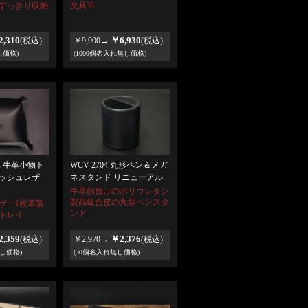
文具?8
すっきり収納
,310
￥6,930
(税込)
￥9,900→
(税込)
し価格)
(1000個名入れ無し価格)
革 牛革小物ト
WCV-2704 丸形ペン＆メガ
ッシュレザ
ネスタンド リニューアル
牛革顔負けのポリウレタン
製高級合皮の丸型ペンスタ
ザー1枚革製
ンド
トレイ
,359
￥2,376
(税込)
￥2,970→
(税込)
無し価格)
(30個名入れ無し価格)