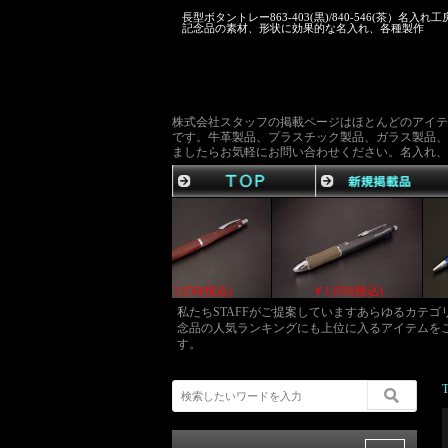
長型ボタントレー863-403(黒)/840-546(茶）名入れ工
記念品の素材、形状に効果的な名入れ、各種製作
株式会社スタッフの掲載ページはほとんどのアイテ
です。牛革製品、プラスチック製品、ガラス製品、
ましたらお気軽にお問い合わせください。名入れ、
￥1,672(税込)
￥1,672(税込)
￥1,650(税込)
私たちSTAFFがご提案していますあらゆるカテ
念品の人気ランキングにも上位に入るアイテムを
す。