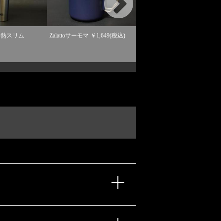
ＯＥＭ 牛革シューホー
断熱スリム
Zalattoサーモマ ￥1,649(税込)
￥1,645(税込)