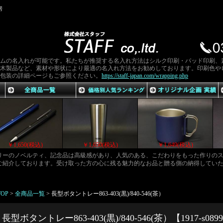
房
ムの名入れが可能です。私たちが推奨する名入れ方法はシルク印刷・パッド印刷、
木製品など、素材や形状により最適の名入れ方法をお勧めしております。印刷色や
包装の詳細ページもご参照ください。
https://staff-japan.com/wrapping.php
￥1,650(税込)
￥1,650(税込)
￥1,650(税込)
ゴリーのノベルティ、記念品は高級感があり、人気のある、こだわりをもった作りの
ご紹介しております。受け取った方の心に残る魅力的なお品と贈る側の納得してい
TOP
>
全商品一覧
>
長型ボタントレー863-403(黒)/840-546(茶）
長型ボタントレー863-403(黒)/840-546(茶）【1917-s089