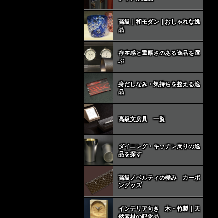
高級｜和モダン｜おしゃれな逸
品
存在感と重厚さのある逸品を選
ぶ
身だしなみ・気持ちを整える逸
品
高級文房具 一覧
ダイニング・キッチン周りの逸
品を探す
高級ノベルティの極み カーボ
ングッズ
インテリア向き 木・竹製｜天
然素材の記念品