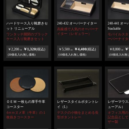
ハードケース入り靴磨きセ
240-432 オーバーナイター
240-441 
ット リニューアル
Stackable
高級感で人気のオーバーナ
イター（レギュラー）
ワンタッチ開閉のブラック
モバイルスタ
ケース入り靴磨きセット
ーバーナイタ
￥1,320
￥4,400
￥7
￥2,200→
(税込)
￥5,500→
(税込)
￥8,800→
(30個名入れ無し価格)
(10個名入れ無し価格)
(10個名入れ無
ＯＥＭ 一枚もの厚手牛革
レザースタイルボタントレ
レザーマウス
コースター
イ（L）
ューアル）
4ｍｍヌメ革（牛革）の１
デスクの小物をまとめる長
オフィス用の
枚抜きコースター
型ボタントレー
記念品として
ザー製