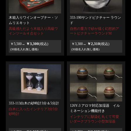
木箱入りワインオープナー・ソ
333-190サンドピクチャー ラウン
ムリエキット
ド
高級感ただよう木箱入り高級ワ
自然の重力で砂が描く幻想的ア
インツール４点セット
ートピクチャーラウンドM
￥3,300
￥2,310
￥5,500→
(税込)
￥3,300→
(税込)
(30個名入れ無し価格)
(30個名入れ無し価格)
333-113白木の砂時計3分＆5分計
126Y-3 アロマ対応加湿器 イル
白木に入ったインテリア3分5分
ミネーション機能付き
砂時計
インテリアに馴染む丸くて可愛
いダークブラウン小型加湿器