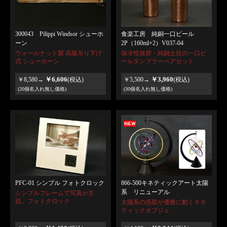
300043 Pilippi Windsor シューホ
食楽工房 純銅一口ビール
ーン
2P（160ml×2）V037-04
ウォールナット製 高級吊り下げ
保冷性抜群・純銅土目の一口ビ
式 シューホーン
ールタンブラーペアセット
￥6,606
￥3,960
￥8,580→
(税込)
￥5,500→
(税込)
(20個名入れ無し価格)
(30個名入れ無し価格)
PFC-01 シンプル フォトクロック
866-500キネティックアート太陽
系 リニューアル
シンプルフレームで写真が主
役。フォトクロック
太陽系の惑星が優雅に動くキネ
ティックオブジェ