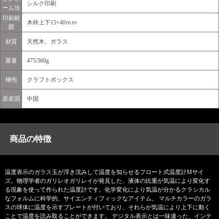
シルク印刷
ーム法
印刷範
木枠上下15×40ｍｍ
囲
材質
天然木、ガラス
重量
475/360g
梱包
クラフトボックス
原産国
中国
商品の特徴
温度表示のガラス玉が浮き沈みして温度を知らせるフロート式温度計Mサイ
ズ。物理学者のガリレオガリレイが発見した、液体の比重が気温により変化す
る現象を使って作られた温度計です。化学変化により気温が分かるクラシカル
なフォルムに科学的、サイエンティフィックなアイテム。 マルチカラーのガラ
スの球体に温度を示すプレートが付いており、それらが気温により上下に動く
ことで温度を読み取ることができます。 デジタル表示とは一味違った、インテ