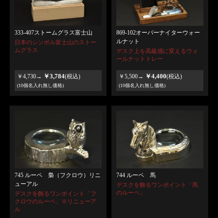
333-407ストームグラス富士山
869-102オーバーナイターウォー
ルナット
日本のシンボル富士山のストー
ムグラス
デスク上を高級感に変えるウォ
ールナットトレー
￥3,784
￥4,400
￥4,730→
(税込)
￥5,500→
(税込)
(10個名入れ無し価格)
(10個名入れ無し価格)
745 ルーペ 梟（フクロウ）リニ
744 ルーペ 馬
ューアル
デスクを飾るワンポイント「馬
のルーペ」
デスクを飾るワンポイント「フ
クロウのルーペ」※リニューア
ル