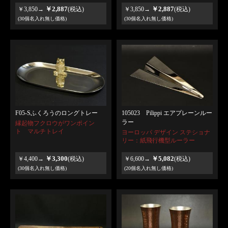
￥2,887
￥2,887
￥3,850→
(税込)
￥3,850→
(税込)
(30個名入れ無し価格)
(30個名入れ無し価格)
F05-Sふくろうのロングトレー
105023 Pilippi エアプレーンルー
ラー
縁起物フクロウがワンポイン
ト マルチトレイ
ヨーロッパ デザイン ステショナ
リー：紙飛行機型ルーラー
￥3,300
￥5,082
￥4,400→
(税込)
￥6,600→
(税込)
(30個名入れ無し価格)
(20個名入れ無し価格)