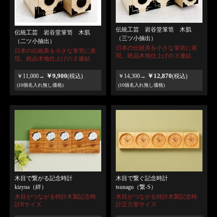
伝統工芸 岩谷堂箪笥 木肌
伝統工芸 岩谷堂箪笥 木肌
（三ツ小抽出）
（二ツ小抽出）
日本の伝統美を小さな箪笥に表
日本の伝統美を小さな箪笥に表
現。絶品木地仕上げの３連結
現。絶品木地仕上げの２連結
￥9,900
￥12,870
￥11,000→
(税込)
￥14,300→
(税込)
(10個名入れ無し価格)
(10個名入れ無し価格)
木目で繋がる記念時計
木目で繋ぐ記念時計
kizyna（絆）
tsunagu（繋-S）
木目がつながる特許木製記念時
木目がつながる特許木製記念時
計Rサイズ
計正方形サイズ