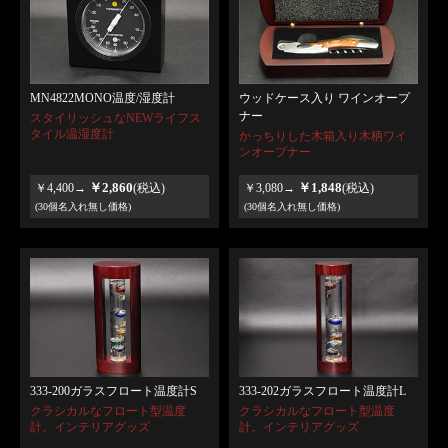
MN4822MONO温度/湿度計
ウッドケース入り ワインオープ
ナー
スタイリッシュなNEWライフス
タイル温湿度計
かっちりした木箱入り木柄ワイ
ンオープナー
￥2,860
￥1,848
￥4,400→
(税込)
￥3,080→
(税込)
(30個名入れ無し価格)
(30個名入れ無し価格)
333-200ガラスフロート温度計S
333-202ガラスフロート温度計L
クラシカルなフロート型温度
クラシカルなフロート型温度
計。インテリアグッズ
計。インテリアグッズ