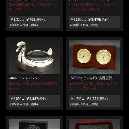
本格黒檀を使用した高級ワイン
こだわりのデザイン スタイリ
オープナー
ッシュワインホルダー
￥792
￥8,470
￥1,320→
(税込)
￥11,000→
(税込)
(50個名入れ無し価格)
(20個名入れ無し価格)
TM758ウッディEX 温湿度計
746ルーペ（スワン）
木肌が美しい落ち着きのあるデ
記念品に最適な動物の金属造形
スクトップの一品
ルーペ。
￥2,887
￥2,752
￥3,850→
(税込)
￥4,235→
(税込)
(30個名入れ無し価格)
(30個名入れ無し価格)