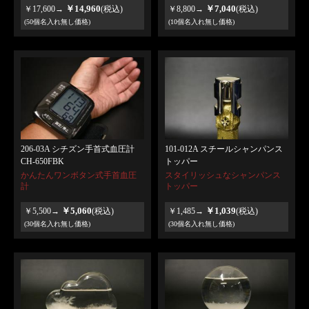
￥14,960
￥7,040
￥17,600→
(税込)
￥8,800→
(税込)
(50個名入れ無し価格)
(10個名入れ無し価格)
206-03A シチズン手首式血圧計
101-012A スチールシャンパンス
CH-650FBK
トッパー
かんたんワンボタン式手首血圧
スタイリッシュなシャンパンス
計
トッパー
￥5,060
￥1,039
￥5,500→
(税込)
￥1,485→
(税込)
(30個名入れ無し価格)
(30個名入れ無し価格)