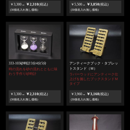
￥2,310
￥3,850
￥3,300→
(税込)
￥5,500→
(税込)
(30個名入れ無し価格)
(30個名入れ無し価格)
333-103砂時計3分4分5分
アンティークブック・タブレッ
トスタンド（Ｍ）
時の流れを砂の流れとともに味
わう手作り砂時計
ラバーウッドにアンティーク仕
上げを施したブックスタンドＭ
タイプ
￥2,310
￥3,168
￥3,300→
(税込)
￥3,960→
(税込)
(30個名入れ無し価格)
(30個名入れ無し価格)