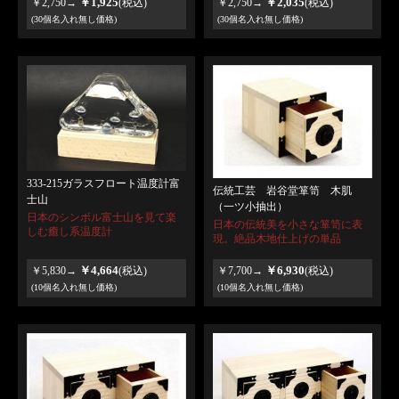
￥1,925
￥2,035
￥2,750→
(税込)
￥2,750→
(税込)
(30個名入れ無し価格)
(30個名入れ無し価格)
333-215ガラスフロート温度計富
伝統工芸 岩谷堂箪笥 木肌
士山
（一ツ小抽出）
日本のシンボル富士山を見て楽
日本の伝統美を小さな箪笥に表
しむ癒し系温度計
現。絶品木地仕上げの単品
￥4,664
￥6,930
￥5,830→
(税込)
￥7,700→
(税込)
(10個名入れ無し価格)
(10個名入れ無し価格)