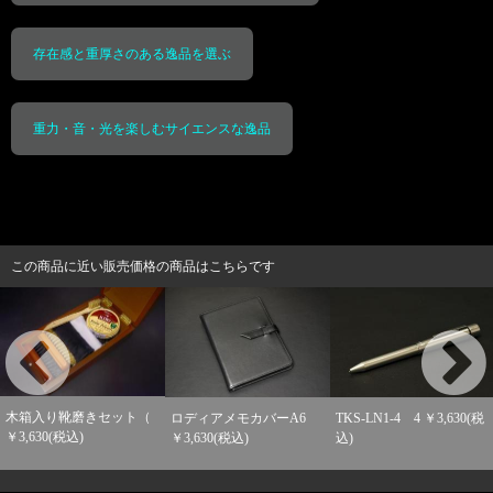
存在感と重厚さのある逸品を選ぶ
重力・音・光を楽しむサイエンスな逸品
この商品に近い販売価格の商品はこちらです
木箱入り靴磨きセット（
ロディアメモカバーA6
TKS-LN1-4 4 ￥3,630(税
￥3,630(税込)
￥3,630(税込)
込)