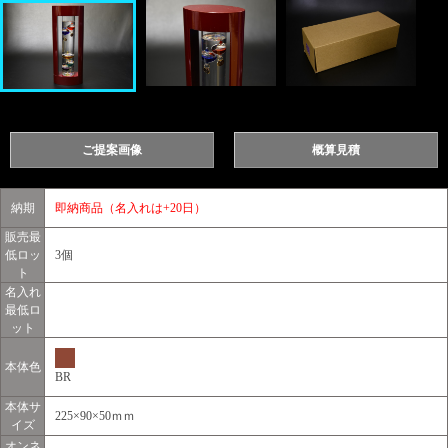
ご提案画像
概算見積
納期
即納商品（名入れは+20日）
販売最
低ロッ
3個
ト
名入れ
最低ロ
ット
本体色
BR
本体サ
225×90×50ｍｍ
イズ
オンネ