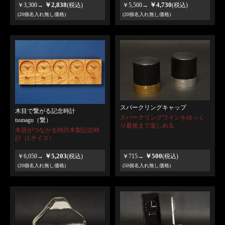
￥2,838
￥4,730
￥3,300→
(税込)
￥5,500→
(税込)
(20個名入れ無し価格)
(20個名入れ無し価格)
スパークリングキャップ
木目で繋がる記念時計
スパークリングワインをゆっく
tsunagu（繋）
り最後まで楽しめる
木目がつながる特許木製記念時
計（Lサイズ）
￥5,203
￥500
￥6,050→
(税込)
￥715→
(税込)
(20個名入れ無し価格)
(50個名入れ無し価格)