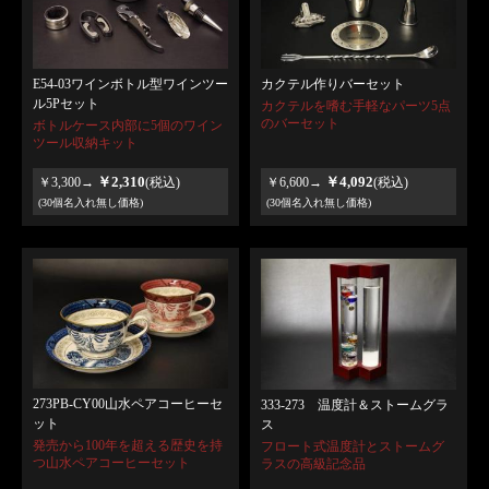
E54-03ワインボトル型ワインツー
カクテル作りバーセット
ル5Pセット
カクテルを嗜む手軽なパーツ5点
のバーセット
ボトルケース内部に5個のワイン
ツール収納キット
￥2,310
￥4,092
￥3,300→
(税込)
￥6,600→
(税込)
(30個名入れ無し価格)
(30個名入れ無し価格)
273PB-CY00山水ペアコーヒーセ
333-273 温度計＆ストームグラ
ット
ス
発売から100年を超える歴史を持
フロート式温度計とストームグ
つ山水ペアコーヒーセット
ラスの高級記念品