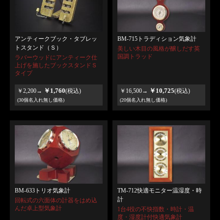
アンティークブック・タブレッ
BM-715トラディション気象計
トスタンド（Ｓ）
美しい木目の風格が醸しだす英
国調トラッド
ラバーウッドにアンティーク仕
上げを施したブックスタンドＳ
タイプ
￥1,760
￥10,725
￥2,200→
(税込)
￥16,500→
(税込)
(30個名入れ無し価格)
(20個名入れ無し価格)
BM-633トリオ気象計
TM-712快適モニター温湿度・時
計
回転式の六面体の計器をはめ込
んだ卓上型気象計
1台4役の不快指数・時計・温
度・湿度計付快適気象計