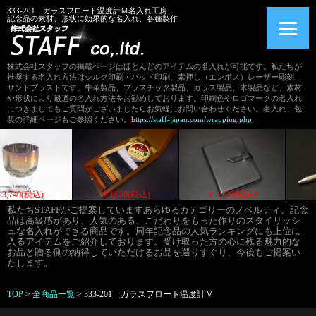
333-201 ガラスフロート温度計Ｍ名入れ工房
記念品の素材、形状に効果的な名入れ、各種製作
株式会社スタッフの掲載ページはほとんどのアイテムの名入れが可能です。私たちが
推奨する名入れ方法はシルク印刷・パッド印刷、素押し（エンボス）レーザー彫刻、
サンドブラストです。牛革製品、プラスチック製品、ガラス製品、木製品など、素材
や形状により最適の名入れ方法をお勧めしております。印刷色やロゴマークの名入れ
につきましてもご質問がございましたらお気軽にお問い合わせください。名入れ、包
装の詳細ページもご参照ください。
https://staff-japan.com/wrapping.php
￥3,740(税込)
￥3,740(税込)
￥3,630(税込)
私たちSTAFFがご提案していますあらゆるカテゴリーのノベルティ、記念
品は高級感があり、人気のある、こだわりをもった作りのスタイリッシ
ュな名入れができる商品です。周年記念品の人気ランキングにも上位に
入るアイテムをご紹介しております。受け取った方の心に残る魅力的な
お品と贈る側の納得していただけるお品を選りすぐり、今後もご提案い
たします。
TOP
>
全商品一覧
>
333-201 ガラスフロート温度計Ｍ