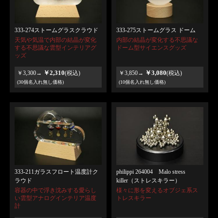
333-274ストームグラスクラウド
333-275ストームグラス ドーム
天気や気温で内部の結晶が変化
内部の結晶が変化する不思議な
する不思議な雲型インテリアグ
ドーム型サイエンスグッズ
ッズ
￥2,310
￥3,080
￥3,300→
(税込)
￥3,850→
(税込)
(30個名入れ無し価格)
(10個名入れ無し価格)
333-211ガラスフロート温度計ク
philippi 264004 Malo stress
ラウド
killer（ストレスキラー）
容器の中で浮き沈みする愛らし
様々に形を変えるオブジェ系ス
い雲型アナログインテリア温度
トレスキラー
計