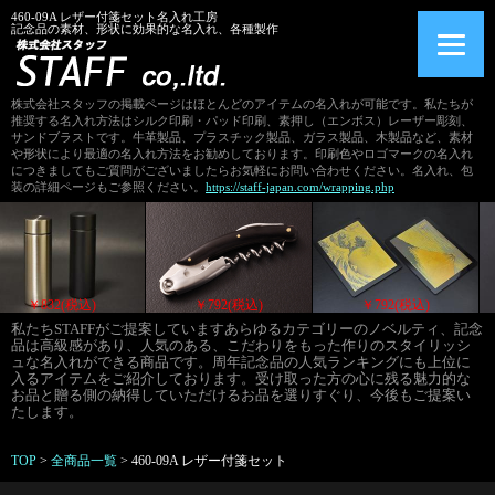
460-09A レザー付箋セット名入れ工房
記念品の素材、形状に効果的な名入れ、各種製作
株式会社スタッフの掲載ページはほとんどのアイテムの名入れが可能です。私たちが
推奨する名入れ方法はシルク印刷・パッド印刷、素押し（エンボス）レーザー彫刻、
サンドブラストです。牛革製品、プラスチック製品、ガラス製品、木製品など、素材
や形状により最適の名入れ方法をお勧めしております。印刷色やロゴマークの名入れ
につきましてもご質問がございましたらお気軽にお問い合わせください。名入れ、包
装の詳細ページもご参照ください。
https://staff-japan.com/wrapping.php
￥858(税込)
￥832(税込)
￥792(税込)
私たちSTAFFがご提案していますあらゆるカテゴリーのノベルティ、記念
品は高級感があり、人気のある、こだわりをもった作りのスタイリッシ
ュな名入れができる商品です。周年記念品の人気ランキングにも上位に
入るアイテムをご紹介しております。受け取った方の心に残る魅力的な
お品と贈る側の納得していただけるお品を選りすぐり、今後もご提案い
たします。
TOP
>
全商品一覧
>
460-09A レザー付箋セット