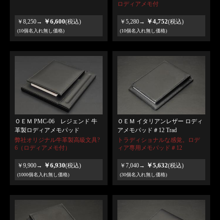
ロディアメモ付
￥6,600
￥4,752
￥8,250→
(税込)
￥5,280→
(税込)
(10個名入れ無し価格)
(10個名入れ無し価格)
ＯＥＭ PMC-06 レジェンド 牛
ＯＥＭ イタリアンレザー ロディ
革製ロディアメモパッド
アメモパッド＃12 Trad
弊社オリジナル牛革製高級文具?
トラディショナルな感覚。ロデ
6（ロディアメモ付）
ィア専用メモパッド＃12
￥6,930
￥5,632
￥9,900→
(税込)
￥7,040→
(税込)
(1000個名入れ無し価格)
(30個名入れ無し価格)