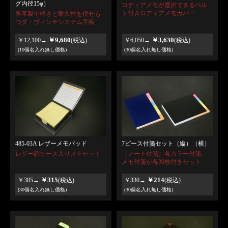
グ内径15φ）
ロディアメモが選択できるベル
ト付きロディアメモカバー
豚革製で軽さと耐久性を併せも
つダ・ヴィンチシステム手帳
￥9,680
￥3,630
￥12,100→
(税込)
￥6,050→
(税込)
(10個名入れ無し価格)
(30個名入れ無し価格)
485-03A レザーメモパッド
7ピース付箋セット（縦）（横）
レザー調ケース入りメモセット
（ノート付箋）各カラー付箋、
メモ付箋が各30枚付きセット
￥315
￥214
￥385→
(税込)
￥330→
(税込)
(30個名入れ無し価格)
(30個名入れ無し価格)