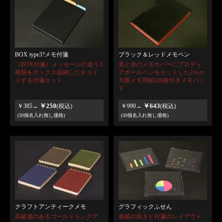
BOX type3?メモ付箋
ブラック＆レッドメモペン
（BOX付箋）メッセージの違う3
黒と赤のメモカバーにブロディ
種類をボックス収納したチョイ
アボールペンをセットした2ｍｍ
スする付箋セット
方眼メモ用紙100枚付きメモパッ
ド
￥250
￥643
￥385→
(税込)
￥990→
(税込)
(30個名入れ無し価格)
(30個名入れ無し価格)
クラフトアンティークメモ
グラフィックふせん
高級感のあるゴールドリングア
表紙の抜きと付箋のレイアウト