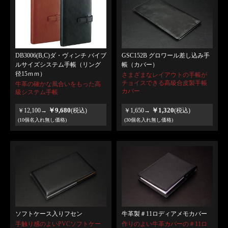
DB3006(B,C)ダ・ヴィンチ バイブ
GSC152B グロワール差し込み手
ルサイズシステム手帳（リング
帳（カバー）
径15ｍｍ）
さまざまなレイアウトの手帳が
チョイスできる高級合皮製手帳
牛革の確かな風合いをもった高
カバー
級システム手帳
￥9,680
￥1,320
￥12,100→
(税込)
￥1,650→
(税込)
(10個名入れ無し価格)
(30個名入れ無し価格)
ソフトケース入りフセン
牛革製＃11ロディアメモカバー
手触り感のよいPVCソフトケー
作りのよい牛革カバーの＃11ロ