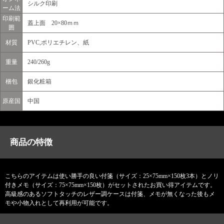
シルク印刷
ーム法
印刷範
蓋上面 20×80ｍｍ
囲
材質
PVC,ポリエチレン、紙
重量
240/260g
梱包
銀化粧箱
原産国
中国
商品の特徴
こちらのアイテムは使い勝手の良い付箋（サイズ：25×75mm×150枚3本）とノリ
付きメモ（サイズ：75×75mm×150枚）がセットされたお買い得アイテムです。
高級感のあるソフトタッチのレザー調ケースは付箋、メモが無くなった後もメ
モや小物入れとして再利用が可能です。