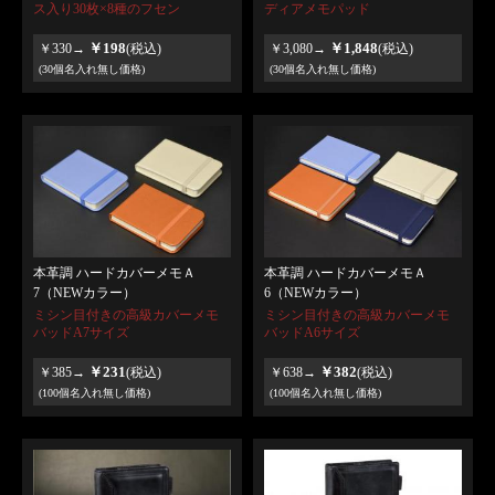
ス入り30枚×8種のフセン
ディアメモパッド
￥198
￥1,848
￥330→
(税込)
￥3,080→
(税込)
(30個名入れ無し価格)
(30個名入れ無し価格)
本革調 ハードカバーメモＡ
本革調 ハードカバーメモＡ
7（NEWカラー）
6（NEWカラー）
ミシン目付きの高級カバーメモ
ミシン目付きの高級カバーメモ
バッドA7サイズ
バッドA6サイズ
￥231
￥382
￥385→
(税込)
￥638→
(税込)
(100個名入れ無し価格)
(100個名入れ無し価格)