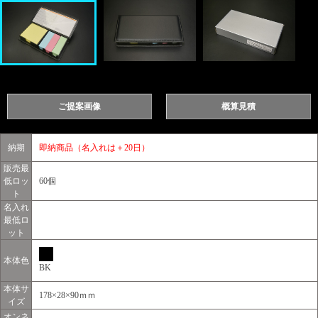
ご提案画像
概算見積
納期
即納商品（名入れは＋20日）
販売最
低ロッ
60個
ト
名入れ
最低ロ
ット
本体色
BK
本体サ
178×28×90ｍｍ
イズ
オンネ