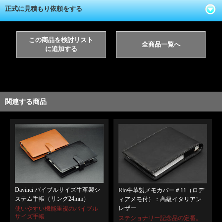
正式に見積もり依頼をする
この商品を検討リスト
全商品一覧へ
に追加する
関連する商品
Davinci バイブルサイズ牛革製シ
Rio牛革製メモカバー＃11（ロデ
ステム手帳（リング24mm）
ィアメモ付）：高級イタリアン
レザー
使いやすい機能重視のバイブル
サイズ手帳
ステショナリー記念品の定番。