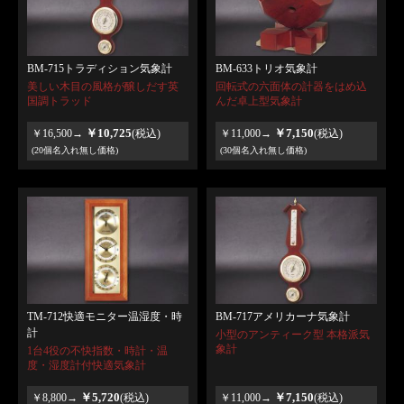
BM-715トラディション気象計
BM-633トリオ気象計
美しい木目の風格が醸しだす英
回転式の六面体の計器をはめ込
国調トラッド
んだ卓上型気象計
￥10,725
￥7,150
￥16,500→
(税込)
￥11,000→
(税込)
(20個名入れ無し価格)
(30個名入れ無し価格)
TM-712快適モニター温湿度・時
BM-717アメリカーナ気象計
計
小型のアンティーク型 本格派気
象計
1台4役の不快指数・時計・温
度・湿度計付快適気象計
￥5,720
￥7,150
￥8,800→
(税込)
￥11,000→
(税込)