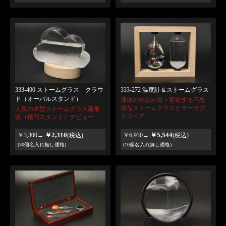
333-400 ストームグラス クラウ
333-272 温度計＆ストームグラス
ド（オーバルスタンド）
液体の結晶が日々変化する不思
議なストームグラスとサーモグ
人気の木型ストームグラス新形
ラスペア
状（楕円スタンド）デビュー
￥2,310
￥5,544
￥3,300→
(税込)
￥6,930→
(税込)
(30個名入れ無し価格)
(10個名入れ無し価格)