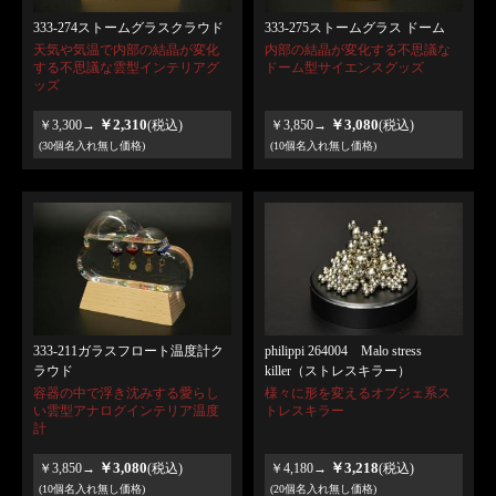
333-274ストームグラスクラウド
333-275ストームグラス ドーム
天気や気温で内部の結晶が変化
内部の結晶が変化する不思議な
する不思議な雲型インテリアグ
ドーム型サイエンスグッズ
ッズ
￥2,310
￥3,080
￥3,300→
(税込)
￥3,850→
(税込)
(30個名入れ無し価格)
(10個名入れ無し価格)
333-211ガラスフロート温度計ク
philippi 264004 Malo stress
ラウド
killer（ストレスキラー）
容器の中で浮き沈みする愛らし
様々に形を変えるオブジェ系ス
い雲型アナログインテリア温度
トレスキラー
計
￥3,080
￥3,218
￥3,850→
(税込)
￥4,180→
(税込)
(10個名入れ無し価格)
(20個名入れ無し価格)