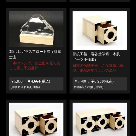
333-215ガラスフロート温度計富
伝統工芸 岩谷堂箪笥 木肌
士山
（一ツ小抽出）
日本のシンボル富士山を見て楽
日本の伝統美を小さな箪笥に表
しむ癒し系温度計
現。絶品木地仕上げの単品
￥4,664
￥6,930
￥5,830→
(税込)
￥7,700→
(税込)
(10個名入れ無し価格)
(10個名入れ無し価格)