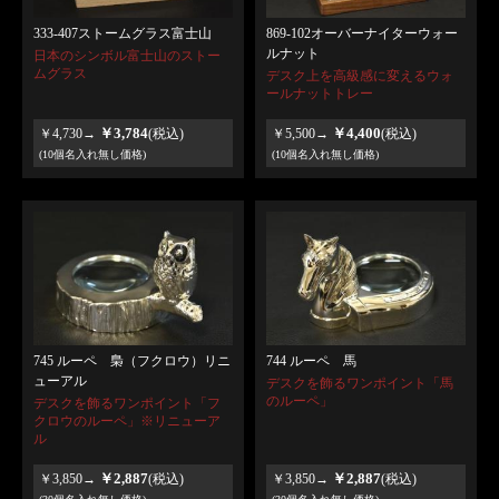
333-407ストームグラス富士山
869-102オーバーナイターウォー
ルナット
日本のシンボル富士山のストー
ムグラス
デスク上を高級感に変えるウォ
ールナットトレー
￥3,784
￥4,400
￥4,730→
(税込)
￥5,500→
(税込)
(10個名入れ無し価格)
(10個名入れ無し価格)
745 ルーペ 梟（フクロウ）リニ
744 ルーペ 馬
ューアル
デスクを飾るワンポイント「馬
のルーペ」
デスクを飾るワンポイント「フ
クロウのルーペ」※リニューア
ル
￥2,887
￥2,887
￥3,850→
(税込)
￥3,850→
(税込)