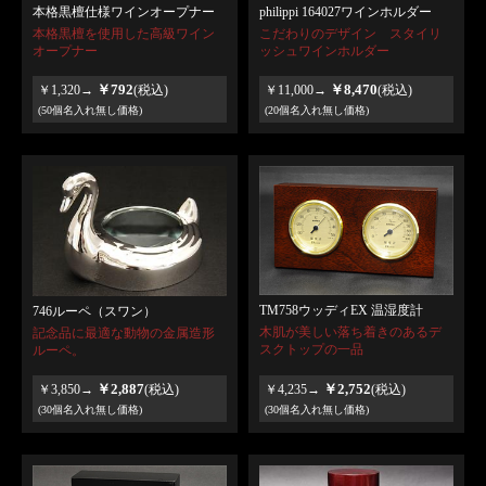
本格黒檀仕様ワインオープナー
philippi 164027ワインホルダー
本格黒檀を使用した高級ワイン
こだわりのデザイン スタイリ
オープナー
ッシュワインホルダー
￥792
￥8,470
￥1,320→
(税込)
￥11,000→
(税込)
(50個名入れ無し価格)
(20個名入れ無し価格)
TM758ウッディEX 温湿度計
746ルーペ（スワン）
木肌が美しい落ち着きのあるデ
記念品に最適な動物の金属造形
スクトップの一品
ルーペ。
￥2,887
￥2,752
￥3,850→
(税込)
￥4,235→
(税込)
(30個名入れ無し価格)
(30個名入れ無し価格)