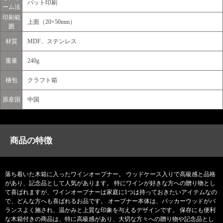
パット印刷
ーム法
印刷範
上面（20×50mm）
囲
材質
MDF、ステンレス
重量
240g
梱包
クラフト箱
原産国
中国
商品の特徴
落ち着いた木箱に入ったワインオープナー。 ウッドケース入りで高級感と品格
があり、記念品として人気があります。 特にワインが好きな方への贈り物とし
て喜ばれますが、ワインオープナーは家庭に1つは持っておきたいアイテムなの
で、どんな方へも喜ばれるお品です。 オープナー本体は、パッカーウッドがバ
ランスよく施され、温かみと上質な印象を与えるデザインです。 保存にも便利
な木箱付きの商品は、特に高級感があり、大切な方々への贈り物や記念品とし