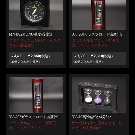
MN4822MONO温度/湿度計
333-200ガラスフロート温度計S
スタイリッシュなNEWライフス
クラシカルなフロート型温度
タイル温湿度計
計。インテリアグッズ
￥2,860
￥2,310
￥4,400→
(税込)
￥3,300→
(税込)
(30個名入れ無し価格)
(30個名入れ無し価格)
333-202ガラスフロート温度計L
333-103砂時計3分4分5分
クラシカルなフロート型温度
時の流れを砂の流れとともに味
計。インテリアグッズ
わう手作り砂時計