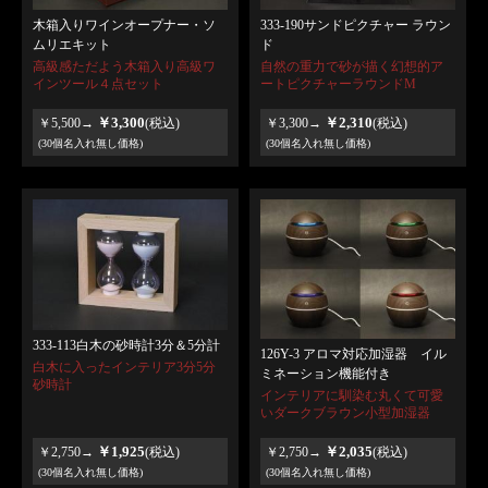
木箱入りワインオープナー・ソ
333-190サンドピクチャー ラウン
ムリエキット
ド
高級感ただよう木箱入り高級ワ
自然の重力で砂が描く幻想的ア
インツール４点セット
ートピクチャーラウンドM
￥3,300
￥2,310
￥5,500→
(税込)
￥3,300→
(税込)
(30個名入れ無し価格)
(30個名入れ無し価格)
333-113白木の砂時計3分＆5分計
126Y-3 アロマ対応加湿器 イル
白木に入ったインテリア3分5分
ミネーション機能付き
砂時計
インテリアに馴染む丸くて可愛
いダークブラウン小型加湿器
￥1,925
￥2,035
￥2,750→
(税込)
￥2,750→
(税込)
(30個名入れ無し価格)
(30個名入れ無し価格)