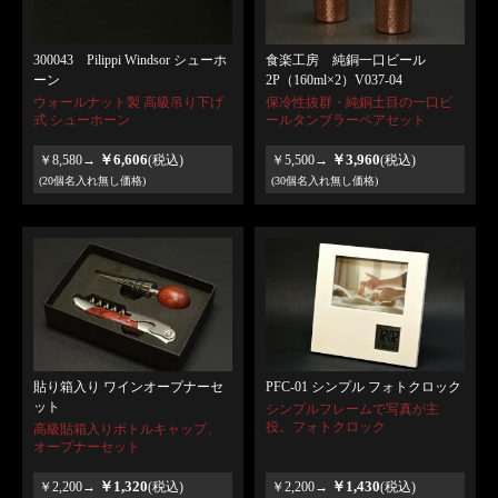
300043 Pilippi Windsor シューホ
食楽工房 純銅一口ビール
ーン
2P（160ml×2）V037-04
ウォールナット製 高級吊り下げ
保冷性抜群・純銅土目の一口ビ
式 シューホーン
ールタンブラーペアセット
￥6,606
￥3,960
￥8,580→
(税込)
￥5,500→
(税込)
(20個名入れ無し価格)
(30個名入れ無し価格)
貼り箱入り ワインオープナーセ
PFC-01 シンプル フォトクロック
ット
シンプルフレームで写真が主
役。フォトクロック
高級貼箱入りボトルキャップ、
オープナーセット
￥1,320
￥1,430
￥2,200→
(税込)
￥2,200→
(税込)