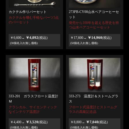
カクテル作りバーセット
273PB-CY00山水ペアコーヒーセ
ット
カクテルを嗜む手軽なパーツ5点
のバーセット
発売から100年を超える歴史を持
つ山水ペアコーヒーセット
￥4,092
￥14,960
￥6,600→
(税込)
￥17,600→
(税込)
(30個名入れ無し価格)
(50個名入れ無し価格)
333-201 ガラスフロート温度計
333-273 温度計＆ストームグラ
Ｍ
ス
クラシカル、サイエンティック
フロート式温度計とストームグ
なインテリア温度計
ラスの高級記念品
￥3,520
￥7,040
￥4,400→
(税込)
￥8,800→
(税込)
(10個名入れ無し価格)
(10個名入れ無し価格)