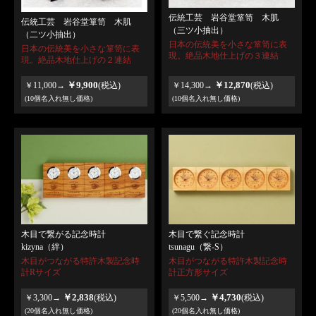
伝統工芸 岩谷堂箪笥 木肌
伝統工芸 岩谷堂箪笥 木肌
（三ツ小抽出）
（二ツ小抽出）
日本の伝統美を小さな箪笥に表
日本の伝統美を小さな箪笥に表
現。絶品木地仕上げの３連結
現。絶品木地仕上げの２連結
￥9,900
￥12,870
￥11,000→
(税込)
￥14,300→
(税込)
(10個名入れ無し価格)
(10個名入れ無し価格)
木目で繋がる記念時計
木目で繋ぐ記念時計
kizyna（絆）
tsunagu（繋-S）
木目がつながる特許木製記念時
木目がつながる特許木製記念時
計Rサイズ
計正方形サイズ
￥2,838
￥4,730
￥3,300→
(税込)
￥5,500→
(税込)
(20個名入れ無し価格)
(20個名入れ無し価格)