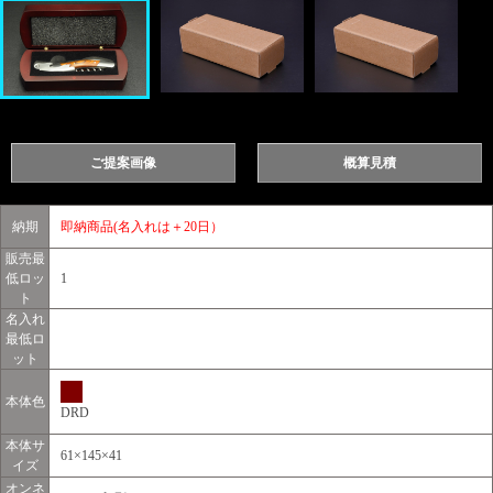
ご提案画像
概算見積
納期
即納商品(名入れは＋20日）
販売最
低ロッ
1
ト
名入れ
最低ロ
ット
本体色
DRD
本体サ
61×145×41
イズ
オンネ