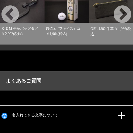
ＯＥＭ 牛革バッグタグ
PHYZ（ファイズ）ゴ
OSL-1802 牛革 ￥1,936(税
￥2,002(税込)
￥1,964(税込)
込)
よくあるご質問
名入れできる文字について