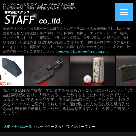
ウッドケース入り ワインオープナー名入れ工房
記念品の素材、形状に効果的な名入れ、各種製作
株式会社スタッフの掲載ページはほとんどのアイテムの名入れが可能です。私たちが
推奨する名入れ方法はシルク印刷・パッド印刷、素押し（エンボス）レーザー彫刻、
サンドブラストです。牛革製品、プラスチック製品、ガラス製品、木製品など、素材
や形状により最適の名入れ方法をお勧めしております。印刷色やロゴマークの名入れ
につきましてもご質問がございましたらお気軽にお問い合わせください。名入れ、包
装の詳細ページもご参照ください。
https://staff-japan.com/wrapping.php
￥2,035(税込)
￥2,010(税込)
￥2,002(税込)
私たちSTAFFがご提案していますあらゆるカテゴリーのノベルティ、記念
品は高級感があり、人気のある、こだわりをもった作りのスタイリッシ
ュな名入れができる商品です。周年記念品の人気ランキングにも上位に
入るアイテムをご紹介しております。受け取った方の心に残る魅力的な
お品と贈る側の納得していただけるお品を選りすぐり、今後もご提案い
たします。
TOP
>
全商品一覧
>
ウッドケース入り ワインオープナー