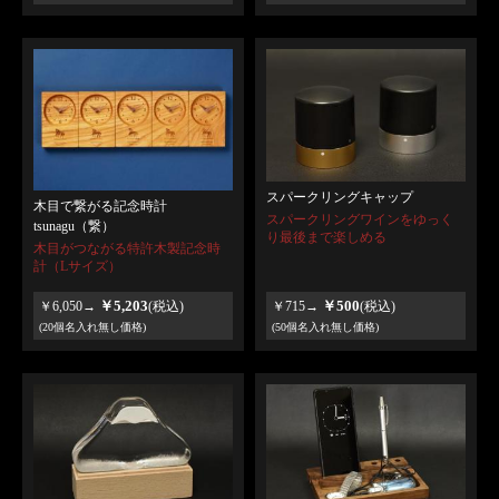
スパークリングキャップ
木目で繋がる記念時計
スパークリングワインをゆっく
tsunagu（繋）
り最後まで楽しめる
木目がつながる特許木製記念時
計（Lサイズ）
￥5,203
￥500
￥6,050→
(税込)
￥715→
(税込)
(20個名入れ無し価格)
(50個名入れ無し価格)