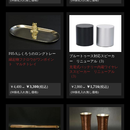
(30個名入れ無し価格)
(30個名入れ無し価格)
F05-Sふくろうのロングトレー
ブルートゥース対応スピーカ
縁起物フクロウがワンポイン
ー リニューアル（3）
ト マルチトレイ
充電式バッテリー内蔵ワイヤレ
ススピーカー リニューアル
（3）
￥3,300
￥1,716
￥4,400→
(税込)
￥2,860→
(税込)
(30個名入れ無し価格)
(30個名入れ無し価格)