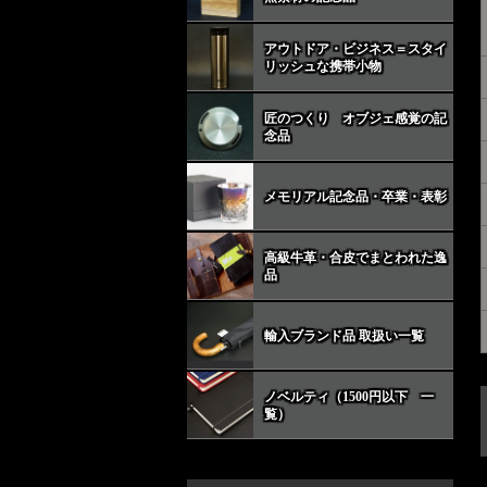
アウトドア・ビジネス＝スタイ
リッシュな携帯小物
匠のつくり オブジェ感覚の記
念品
メモリアル記念品・卒業・表彰
高級牛革・合皮でまとわれた逸
品
輸入ブランド品 取扱い一覧
ノベルティ（1500円以下 一
覧）