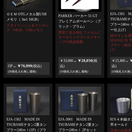
EJA-1501 M
ＯＥＭ OTGメタル製USB
PARKER パーカー 51 GT
TSUBAME
メモリ（ 3in1 16GB）
プレミアムボールペン（ブ
ブラー240ｍｌ
スタイリッシュ＆ストロン
ラック・プラム）
ー仕上げ）
グ「64GB」USBメモリ
歴史に名を刻むフォルムに
純チタンを満
チーゼリングゴールドキャ
MADAE IN 
ップの絶品装飾
ブラー（槌目
げ）
￥28,050
￥
￥33,000→
(税
￥15,400→
￥76,999
OP→
(税込)
込)
込)
(30個名入れ無し価格)
(10個名入れ無し価格)
(10個名入れ無
EJA-1502 MADE IN
EJA-3001 MADE IN
81Y-4 本
TSUBAMEチタン2重タン
TSUBAMEチタン2重タン
早オールド
ブラー240ｍｌ(1P)（ブラ
ブラー240ｍｌ 2Pセット
日本の伝統美