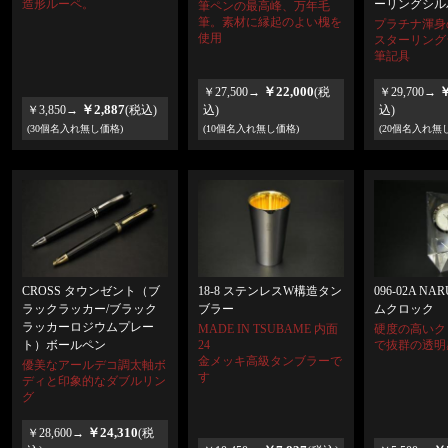
ーリングシル
造形ルーペ。
筆ペンの最高峰、万年毛
筆。素材に縁起のよい槐を
プラチナ渾身
使用
スターリング
筆記具
￥22,000
￥
￥27,500→
(税
￥29,700→
￥2,887
￥3,850→
(税込)
込)
込)
(30個名入れ無し価格)
(10個名入れ無し価格)
(20個名入れ無
CROSS タウンゼント（ブ
18-8 ステンレスW構造タン
096-02A N
ラックラッカー/ブラック
ブラー
ムクロック
ラッカーロジウムプレー
MADE IN TSUBAME 内面
硬度の高いク
ト）ボールペン
24
で抜群の透明
金メッキ高級タンブラーで
優美なアールデコ調太軸ボ
す
ディと印象的なダブルリン
グ
￥24,310
￥28,600→
(税