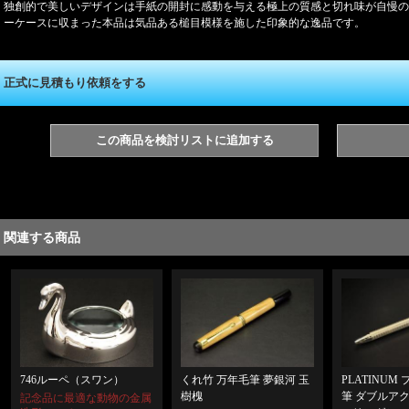
独創的で美しいデザインは手紙の開封に感動を与える極上の質感と切れ味が自慢の
ーケースに収まった本品は気品ある槌目模様を施した印象的な逸品です。
正式に見積もり依頼をする
この商品を検討リストに追加する
関連する商品
くれ竹 万年毛筆 夢銀河 玉
PLATINUM
746ルーペ（スワン）
樹槐
筆 ダブルア
記念品に最適な動物の金属