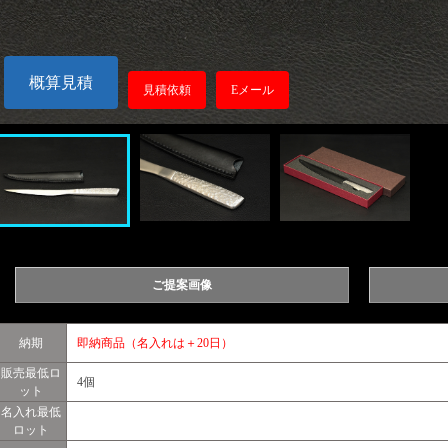
概算見積
見積依頼
Eメール
ご提案画像
納期
即納商品（名入れは＋20日）
販売最低ロ
4個
ット
名入れ最低
ロット