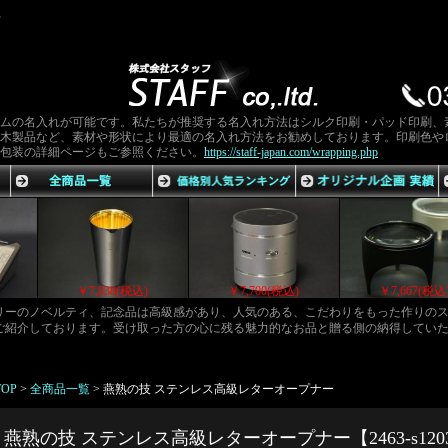
房
ムの名入れが可能です。私たちが推奨する名入れ方法はシルク印刷・パッド印刷、
木製品など、素材や形状により最適の名入れ方法をお勧めしております。印刷色や
包装の詳細ページもご参照ください。
https://staff-japan.com/wrapping.php
￥7,948(税込)
￥7,852(税込)
￥7,838(税込)
ゴリーのノベルティ、記念品は高級感があり、人気のある、こだわりをもった作りの
ご紹介しております。受け取った方の心に残る魅力的なお品と贈る側の納得してい
TOP
>
全商品一覧
>
燕熟の技 ステンレス高級レターオープナー
燕熟の技 ステンレス高級レターオープナー【2463-s120