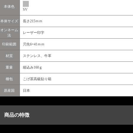
本体色
SV
本体サイズ
長さ215ｍｍ
オンネーム
レーザー印字
法
印刷範囲
刃先6×41ｍｍ
材質
ステンレス、牛革
重量
箱込み160ｇ
梱包
こげ茶高級貼り箱
原産国
日本
商品の特徴