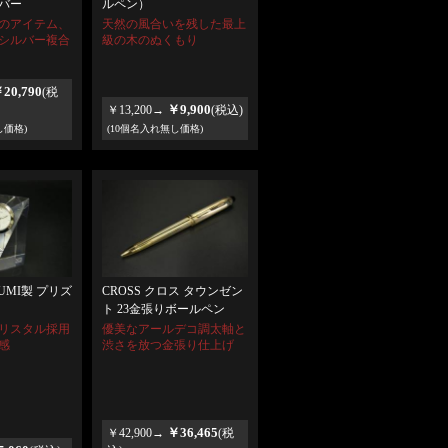
バー
ルペン）
のアイテム、
天然の風合いを残した最上
シルバー複合
級の木のぬくもり
20,790
(税
￥9,900
￥13,200→
(税込)
し価格)
(10個名入れ無し価格)
ARUMI製 プリズ
CROSS クロス タウンゼン
ト 23金張りボールペン
リスタル採用
優美なアールデコ調太軸と
感
渋さを放つ金張り仕上げ
￥36,465
￥42,900→
(税