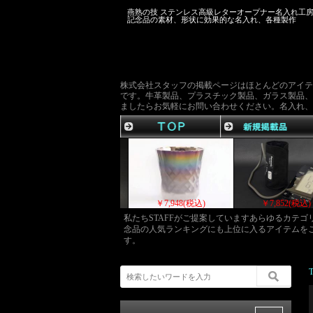
燕熟の技 ステンレス高級レターオープナー名入れ工
記念品の素材、形状に効果的な名入れ、各種製作
株式会社スタッフの掲載ページはほとんどのアイテ
です。牛革製品、プラスチック製品、ガラス製品、
ましたらお気軽にお問い合わせください。名入れ、
￥8,034(税込)
￥8,034(税込)
￥7,948(税込)
私たちSTAFFがご提案していますあらゆるカテ
念品の人気ランキングにも上位に入るアイテムを
す。