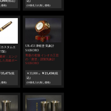
,060
(税込)
込)
し価格)
(10個名入れ無し価格)
UR-453 津軽塗 気象計
MEカスタムエ
SAIKORO
OT製）
青森の老舗 イシオカ工芸
素材：エンジ
の「唐塗」謹製気象計
した高級ボー
SAIKORO
35,475
￥21,450
(税
￥33,000→
(税
込)
し価格)
(10個名入れ無し価格)