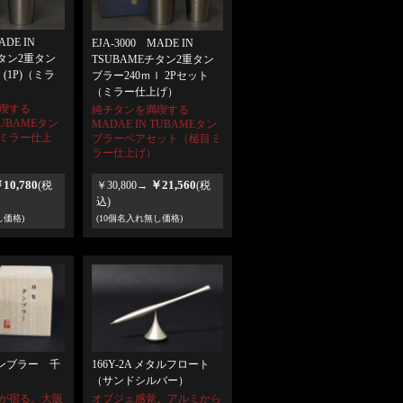
ADE IN
EJA-3000 MADE IN
チタン2重タン
TSUBAMEチタン2重タン
(1P)（ミラ
ブラー240ｍｌ 2Pセット
（ミラー仕上げ）
喫する
純チタンを満喫する
TUBAMEタン
MADAE IN TUBAMEタン
ミラー仕上
ブラーペアセット（槌目ミ
ラー仕上げ）
10,780
￥21,560
(税
￥30,800→
(税
込)
し価格)
(10個名入れ無し価格)
錫タンブラー 千
166Y-2A メタルフロート
（サンドシルバー）
が宿る。大阪
オブジェ感覚。アルミから