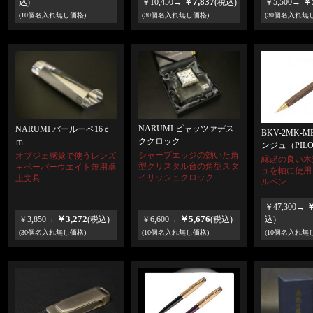
￥7,837
￥5
込)
￥10,450→
(税込)
￥5,500→
(10個名入れ無し価格)
(30個名入れ無し価格)
(30個名入れ無
NARUMI ピャッツァデス
NARUMI バールーペ16ｃ
BKV-2MK-
ククロック
ｍ
ンジュ（PIL
シャープエッジの効いた角
オブジェ感覚で使うレンズ
縁起の良い木
型クリスタル台の角型スタ
＋ペーパーウエイト兼用卓
ュを軸に使用
イリッシュクロック
上文具
ルペン
￥
￥47,300→
￥3,272
￥5,676
￥3,850→
(税込)
￥6,600→
(税込)
込)
(30個名入れ無し価格)
(10個名入れ無し価格)
(10個名入れ無