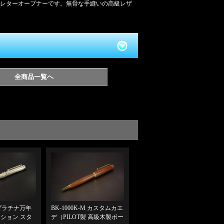
レターオープナーです。無骨な手縫いの高級レザ
全商品一覧へ
 プラチナ万年
BK-1000K-M カスタムカエ
クション スタ
デ（PILOT製 高級木製ボー