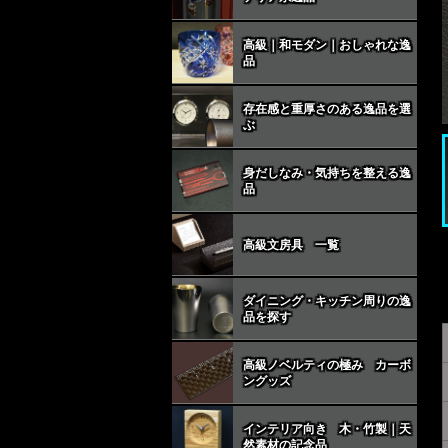
高級｜和モダン｜おしゃれな逸
品
存在感と重厚さのある逸品を選
ぶ
身だしなみ・気持ちを整える逸
品
高級文房具 一覧
ダイニング・キッチン周りの逸
品を探す
高級ノベルティの極み カーボ
ングッズ
インテリア向き 木・竹製｜天
然素材の記念品