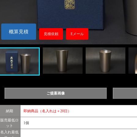
概算見積
見積依頼
Eメール
ご提案画像
納期
即納商品（名入れは＋20日）
販売最低ロ
1個
ット
名入れ最低