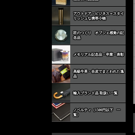
アウトドア・ビジネス＝スタイ
リッシュな携帯小物
匠のつくり オブジェ感覚の記
念品
メモリアル記念品・卒業・表彰
高級牛革・合皮でまとわれた逸
品
輸入ブランド品 取扱い一覧
ノベルティ（1500円以下 一
覧）