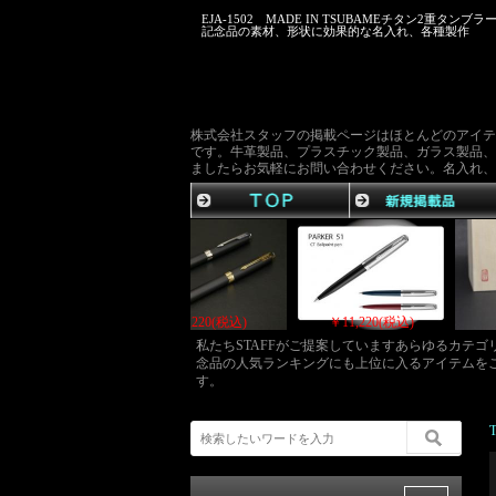
EJA-1502 MADE IN TSUBAMEチタン2重タン
記念品の素材、形状に効果的な名入れ、各種製作
株式会社スタッフの掲載ページはほとんどのアイテ
です。牛革製品、プラスチック製品、ガラス製品、
ましたらお気軽にお問い合わせください。名入れ、
込)
￥11,220(税込)
￥11,220(税込)
￥11,220(
私たちSTAFFがご提案していますあらゆるカテ
念品の人気ランキングにも上位に入るアイテムを
す。