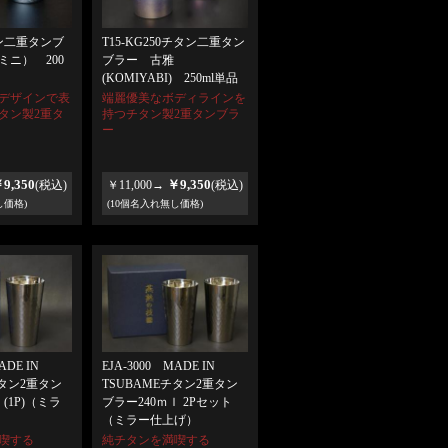
タン二重タンブ
T15-KG250チタン二重タン
ミニ） 200
ブラー 古雅
(KOMIYABI) 250ml単品
デザインで表
端麗優美なボディラインを
タン製2重タ
持つチタン製2重タンブラ
ー
9,350
￥9,350
(税込)
￥11,000→
(税込)
し価格)
(10個名入れ無し価格)
ADE IN
EJA-3000 MADE IN
チタン2重タン
TSUBAMEチタン2重タン
(1P)（ミラ
ブラー240ｍｌ 2Pセット
（ミラー仕上げ）
喫する
純チタンを満喫する