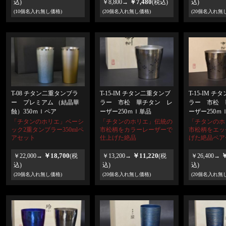
￥7,480
込)
￥8,800→
(税込)
込)
(10個名入れ無し価格)
(20個名入れ無し価格)
(20個名入れ無
T-08 チタン二重タンブラ
T-15-IM チタン二重タンブ
T-15-IM 
ー プレミアム （結晶華
ラー 市松 華チタン レ
ラー 市松 
蝕）350ｍｌペア
ーザー250ｍｌ単品
ーザー250ｍ
「チタンのホリエ」ベーシ
「チタンのホリエ」伝統の
「チタンのホ
ック2重タンブラー350mlペ
市松柄をカラーレーザーで
市松柄をエッ
アセット
仕上げた絶品
げた絶品ペア
￥18,700
￥11,220
￥
￥22,000→
(税
￥13,200→
(税
￥26,400→
込)
込)
込)
(20個名入れ無し価格)
(20個名入れ無し価格)
(20個名入れ無