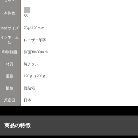
ロット
本体色
SV
本体サイズ
70φ×120ｍｍ
オンネーム
レーザー印字
法
印刷範囲
側面30×30ｍｍ
材質
純チタン
重量
120ｇ（200ｇ）
梱包
紺貼箱
原産国
日本
商品の特徴