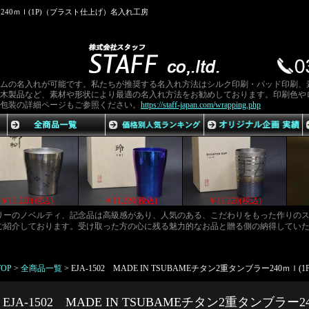
ブラー240ｍｌ(1P)（ブラスト仕上げ）名入れ工房
ムの名入れが可能です。私たちが推奨する名入れ方法はシルク印刷・パッド印刷、
木製品など、素材や形状により最適の名入れ方法をお勧めしております。印刷色や
包装の詳細ページもご参照ください。
https://staff-japan.com/wrapping.php
税込)
￥11,220(税込)
￥11,220(税込)
￥11,220(
ゴリーのノベルティ、記念品は高級感があり、人気のある、こだわりをもった作りの
ご紹介しております。受け取った方の心に残る魅力的なお品と贈る側の納得してい
TOP
>
全商品一覧
>
EJA-1502 MADE IN TSUBAMEチタン2重タンブラー240ｍｌ
EJA-1502 MADE IN TSUBAMEチタン2重タンブラ