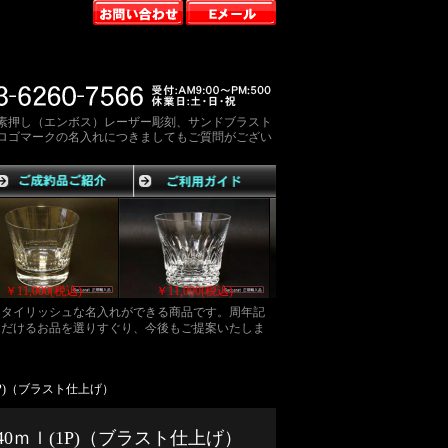
素押し（エンボス）レーザー彫刻、サンドブラスト
ロゴマークの名入れにつきましてもご質問がござい
税込)
￥11,220(税込)
￥11,000(税込)
￥11,000
スタイリッシュな名入れができる商品です。周年記
ただけるお品を選りすぐり、今後もご提案いたしま
(1P)（ブラスト仕上げ）
ー240ｍｌ(1P)（ブラスト仕上げ）