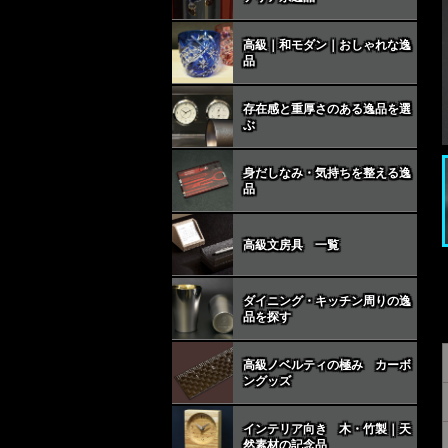
高級｜和モダン｜おしゃれな逸
品
存在感と重厚さのある逸品を選
ぶ
身だしなみ・気持ちを整える逸
品
高級文房具 一覧
ダイニング・キッチン周りの逸
品を探す
高級ノベルティの極み カーボ
ングッズ
インテリア向き 木・竹製｜天
然素材の記念品