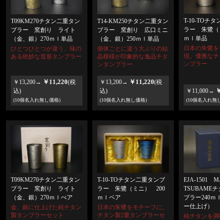
T-10-TOチ
T09KM270チタン二重タン
T14-KM250チタン二重タン
ラー 朱鷺（
ブラー 窯創り ライト
ブラー 窯創り 広口ミニ
ｍｌ単品
（金、銀）270ｍｌ単品
（金、銀）250ｍｌ単品
日本の朱鷺を
ひとつひとつが違う、味の
個体ごとに違う大ぶりの結
現。優雅なチ
ある絶妙な造形タンブラー
晶模様が印象的な逸品チタ
ンブラー
ンタンブラー
￥11,220
￥11,220
￥13,200→
(税
￥13,200→
(税
￥
込)
込)
￥11,000→
(10個名入れ無し価格)
(10個名入れ無し価格)
(10個名入れ無
T09KM270チタン二重タン
EJA-1501 M
T-10-TOチタン二重タンブ
ブラー 窯創り ライト
TSUBAME
ラー 朱鷺（ミニ） 200
（金、銀）270ｍｌぺア
ブラー240ｍｌ
ｍｌペア
ー仕上げ）
金、銀に仕上げた純チタン
日本の朱鷺をモチーフに。
製タンブラーセット
チタン製2重タンブラーセ
純チタンを満