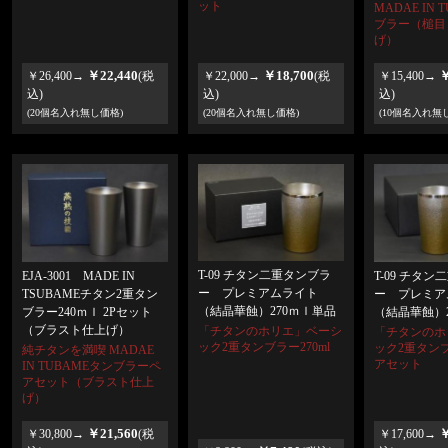
ット
MADAE IN 
ブラー（槌目
げ）
￥22,440
￥18,700
￥
￥26,400→
(税
￥22,000→
(税
￥15,400→
込)
込)
込)
(20個名入れ無し価格)
(20個名入れ無し価格)
(10個名入れ無
T-09 チタン二重タンブラ
EJA-3001 MADE IN
T-09 チタ
ー プレミアムライト
TSUBAMEチタン2重タン
ー プレミア
（結晶華蝕）270ｍｌ単品
ブラー240ｍｌ 2Pセット
（結晶華蝕）
（ブラスト仕上げ）
「チタンのホリエ」ベーシ
「チタンのホ
ック2重タンブラー270ml
ック2重タンブ
純チタンを満喫 MADAE
アセット
IN TUBAMEタンブラーペ
アセット（ブラスト仕上
げ）
￥21,560
￥
￥30,800→
(税
￥17,600→