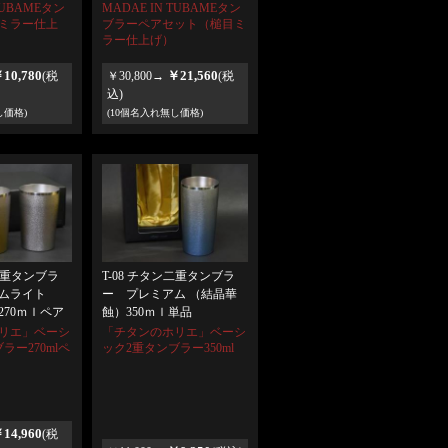
TUBAMEタン
MADAE IN TUBAMEタン
ミラー仕上
ブラーペアセット（槌目ミ
ラー仕上げ）
10,780
￥21,560
(税
￥30,800→
(税
込)
し価格)
(10個名入れ無し価格)
ン二重タンブラ
T-08 チタン二重タンブラ
ムライト
ー プレミアム （結晶華
270ｍｌペア
蝕）350ｍｌ単品
リエ」ベーシ
「チタンのホリエ」ベーシ
ラー270mlペ
ック2重タンブラー350ml
14,960
(税