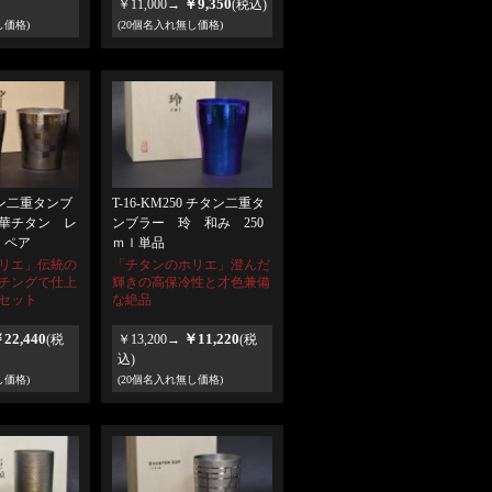
￥9,350
￥11,000→
(税込)
し価格)
(20個名入れ無し価格)
チタン二重タンブ
T-16-KM250 チタン二重タ
華チタン レ
ンブラー 玲 和み 250
ｌペア
ｍｌ単品
リエ」伝統の
「チタンのホリエ」澄んだ
チングで仕上
輝きの高保冷性と才色兼備
セット
な絶品
22,440
￥11,220
(税
￥13,200→
(税
込)
し価格)
(20個名入れ無し価格)