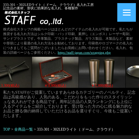
333-301・302LEDライト（ ドーム、クラウド）名入れ工房
記念品の素材、形状に効果的な名入れ、各種製作
株式会社スタッフの掲載ページはほとんどのアイテムの名入れが可能です。私たちが
推奨する名入れ方法はシルク印刷・パッド印刷、素押し（エンボス）レーザー彫刻、
サンドブラストです。牛革製品、プラスチック製品、ガラス製品、木製品など、素材
や形状により最適の名入れ方法をお勧めしております。印刷色やロゴマークの名入れ
につきましてもご質問がございましたらお気軽にお問い合わせください。名入れ、包
装の詳細ページもご参照ください。
https://staff-japan.com/wrapping.php
)
￥3,300(税込)
￥3,300(税込)
￥3,300(税
私たちSTAFFがご提案していますあらゆるカテゴリーのノベルティ、記念
品は高級感があり、人気のある、こだわりをもった作りのスタイリッシ
ュな名入れができる商品です。周年記念品の人気ランキングにも上位に
入るアイテムをご紹介しております。受け取った方の心に残る魅力的な
お品と贈る側の納得していただけるお品を選りすぐり、今後もご提案い
たします。
TOP
>
全商品一覧
>
333-301・302LEDライト（ ドーム、クラウド）