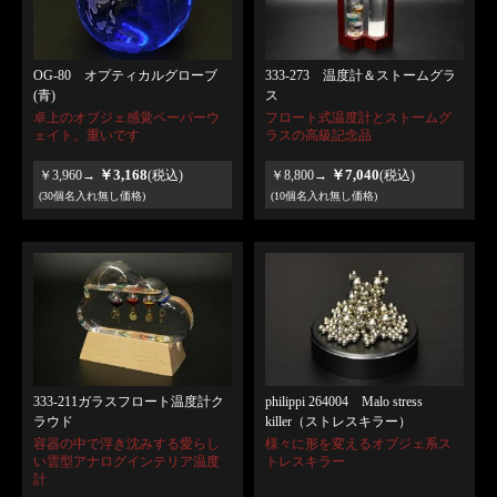
OG-80 オプティカルグローブ
333-273 温度計＆ストームグラ
(青)
ス
卓上のオブジェ感覚ペーパーウ
フロート式温度計とストームグ
ェイト。重いです
ラスの高級記念品
￥3,168
￥7,040
￥3,960→
(税込)
￥8,800→
(税込)
(30個名入れ無し価格)
(10個名入れ無し価格)
333-211ガラスフロート温度計ク
philippi 264004 Malo stress
ラウド
killer（ストレスキラー）
容器の中で浮き沈みする愛らし
様々に形を変えるオブジェ系ス
い雲型アナログインテリア温度
トレスキラー
計