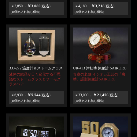
￥3,080
￥3,218
￥3,850→
(税込)
￥4,180→
(税込)
(10個名入れ無し価格)
(20個名入れ無し価格)
333-272 温度計＆ストームグラス
UR-453 津軽塗 気象計 SAIKORO
液体の結晶が日々変化する不思
青森の老舗 イシオカ工芸の「唐
議なストームグラスとサーモグ
塗」謹製気象計SAIKORO
ラスペア
￥5,544
￥21,450
￥6,930→
(税込)
￥33,000→
(税込)
(10個名入れ無し価格)
(10個名入れ無し価格)