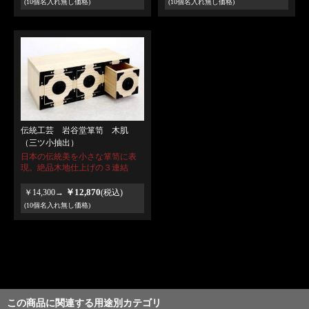
(10個名入れ無し価格)
(10個名入れ無し価格)
伝統工芸 岩谷堂箪笥 木肌
（三ツ小抽出）
日本の伝統美を小さな箪笥に表
現。絶品木地仕上げの３連結
￥12,870
￥14,300→
(税込)
(10個名入れ無し価格)
この商品に関連する用途別カテゴリ