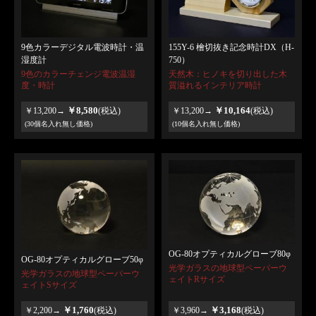
9色カラーデジタル電波時計・温
155Y-6 檜切抜き記念時計DX（H-
湿度計
750）
9色のカラーチェンジ電波温湿
天然木：ヒノキを切り出した木
度・時計
質溢れるインテリア時計
￥8,580
￥10,164
￥13,200→
(税込)
￥13,200→
(税込)
(30個名入れ無し価格)
(10個名入れ無し価格)
OG-80オプティカルグローブ80φ
OG-80オプティカルグローブ50φ
光学ガラスの地球型ペーパーウ
光学ガラスの地球型ペーパーウ
ェイトRサイズ
ェイトSサイズ
￥1,760
￥3,168
￥2,200→
(税込)
￥3,960→
(税込)