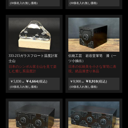
(30個名入れ無し価格)
(30個名入れ無し価格)
333-215ガラスフロート温度計富
伝統工芸 岩谷堂箪笥 漆（一
士山
ツ小抽出）
日本のシンボル富士山を見て楽
日本の伝統美を小さな箪笥に表
しむ癒し系温度計
現。絶品漆塗り単品
￥4,664
￥8,910
￥5,830→
(税込)
￥9,900→
(税込)
(10個名入れ無し価格)
(10個名入れ無し価格)