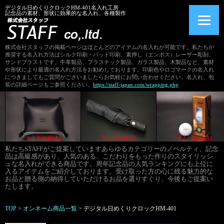
デジタル日めくりクロックHM-401名入れ工房
記念品の素材、形状に効果的な名入れ、各種製作
株式会社スタッフの掲載ページはほとんどのアイテムの名入れが可能です。私たちが
推奨する名入れ方法はシルク印刷・パッド印刷、素押し（エンボス）レーザー彫刻、
サンドブラストです。牛革製品、プラスチック製品、ガラス製品、木製品など、素材
や形状により最適の名入れ方法をお勧めしております。印刷色やロゴマークの名入れ
につきましてもご質問がございましたらお気軽にお問い合わせください。名入れ、包
装の詳細ページもご参照ください。
https://staff-japan.com/wrapping.php
込)
￥2,360(税込)
￥2,360(税込)
￥2,338(
私たちSTAFFがご提案していますあらゆるカテゴリーのノベルティ、記念
品は高級感があり、人気のある、こだわりをもった作りのスタイリッシ
ュな名入れができる商品です。周年記念品の人気ランキングにも上位に
入るアイテムをご紹介しております。受け取った方の心に残る魅力的な
お品と贈る側の納得していただけるお品を選りすぐり、今後もご提案い
たします。
TOP
>
オンネーム商品一覧
>
デジタル日めくりクロックHM-401