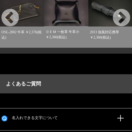
ＯＥＭ 一枚革 牛革小
OSL-2002 牛革 ￥2,376(税
2013 強風対応携帯
￥2,360(税込)
込)
￥2,360(税込)
よくあるご質問
名入れできる文字について