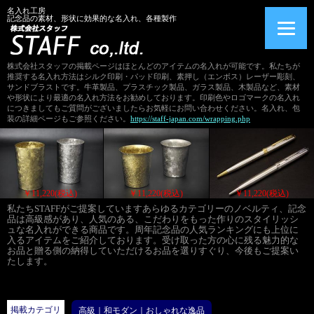
名入れ工房
記念品の素材、形状に効果的な名入れ、各種製作
株式会社スタッフの掲載ページはほとんどのアイテムの名入れが可能です。私たちが
推奨する名入れ方法はシルク印刷・パッド印刷、素押し（エンボス）レーザー彫刻、
サンドブラストです。牛革製品、プラスチック製品、ガラス製品、木製品など、素材
や形状により最適の名入れ方法をお勧めしております。印刷色やロゴマークの名入れ
につきましてもご質問がございましたらお気軽にお問い合わせください。名入れ、包
装の詳細ページもご参照ください。
https://staff-japan.com/wrapping.php
)
￥11,220(税込)
￥11,220(税込)
￥11,220(税込
私たちSTAFFがご提案していますあらゆるカテゴリーのノベルティ、記念
品は高級感があり、人気のある、こだわりをもった作りのスタイリッシ
ュな名入れができる商品です。周年記念品の人気ランキングにも上位に
入るアイテムをご紹介しております。受け取った方の心に残る魅力的な
お品と贈る側の納得していただけるお品を選りすぐり、今後もご提案い
たします。
掲載カテゴリ
高級｜和モダン｜おしゃれな逸品