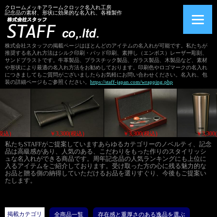
クロームメッキアラームクロック名入れ工房
記念品の素材、形状に効果的な名入れ、各種製作
株式会社スタッフの掲載ページはほとんどのアイテムの名入れが可能です。私たちが
推奨する名入れ方法はシルク印刷・パッド印刷、素押し（エンボス）レーザー彫刻、
サンドブラストです。牛革製品、プラスチック製品、ガラス製品、木製品など、素材
や形状により最適の名入れ方法をお勧めしております。印刷色やロゴマークの名入れ
につきましてもご質問がございましたらお気軽にお問い合わせください。名入れ、包
装の詳細ページもご参照ください。
https://staff-japan.com/wrapping.php
3,344(税込)
￥3,300(税込)
￥3,300(税込)
私たちSTAFFがご提案していますあらゆるカテゴリーのノベルティ、記念
品は高級感があり、人気のある、こだわりをもった作りのスタイリッシ
ュな名入れができる商品です。周年記念品の人気ランキングにも上位に
入るアイテムをご紹介しております。受け取った方の心に残る魅力的な
お品と贈る側の納得していただけるお品を選りすぐり、今後もご提案い
たします。
掲載カテゴリ
全商品一覧
存在感と重厚さのある逸品を選ぶ