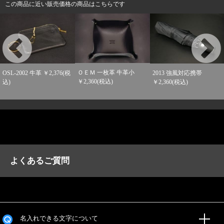
この商品に近い販売価格の商品はこちらです
ＯＥＭ 一枚革 牛革小
OSL-2002 牛革 ￥2,376(税
2013 強風対応携帯
￥2,360(税込)
込)
￥2,360(税込)
よくあるご質問
名入れできる文字について