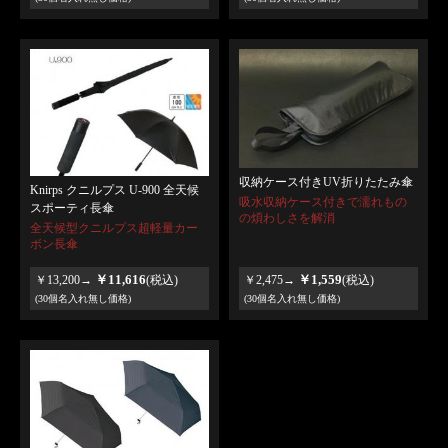
収納ケース付きUV折りたたみ傘
Knirps クニルプス U-900 全天候
吸水収納ケース付きで濡れもの
スポーティ長傘
の煩わしさを解消
全天候型クニルプス超軽量カー
ボン長傘
￥11,616
￥1,559
￥13,200→
(税込)
￥2,475→
(税込)
(30個名入れ無し価格)
(30個名入れ無し価格)