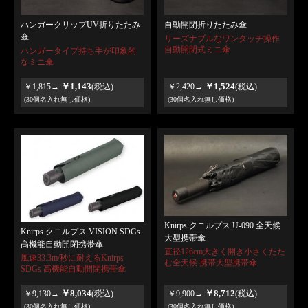
ハンガークリップUV折りたたみ
自動開閉折りたたみ傘
傘
リーズナブルなワンタッチ操作
自動開閉式ミニ傘
ハンガータイプ持ち手が印象的
なミニ傘
￥1,143
￥1,524
￥1,815→
(税込)
￥2,420→
(税込)
(30個名入れ無し価格)
(30個名入れ無し価格)
Knirps クニルプス U-090 全天候
Knirps クニルプス VISION SDGs
大型携帯傘
高機能自動開閉携帯傘
直径126cm大きく開き小さくたた
風速33.3m/秒に耐えるKnirps
む全天候 携帯大型携帯傘
SDGs 高機能自動開閉携帯傘
￥8,034
￥8,712
￥9,130→
(税込)
￥9,900→
(税込)
(30個名入れ無し価格)
(30個名入れ無し価格)