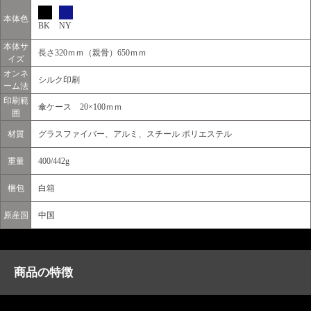
本体色
BK
NY
本体サ
長さ320ｍｍ（親骨）650ｍｍ
イズ
オンネ
シルク印刷
ーム法
印刷範
傘ケース 20×100ｍｍ
囲
材質
グラスファイバー、アルミ、スチール ポリエステル
重量
400/442g
梱包
白箱
原産国
中国
商品の特徴