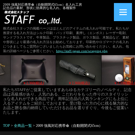
2009 強風対応携帯傘（自動開閉式65cm）名入れ工房
記念品の素材、形状に効果的な名入れ、各種製作
株式会社スタッフの掲載ページはほとんどのアイテムの名入れが可能です。私たちが
推奨する名入れ方法はシルク印刷・パッド印刷、素押し（エンボス）レーザー彫刻、
サンドブラストです。牛革製品、プラスチック製品、ガラス製品、木製品など、素材
や形状により最適の名入れ方法をお勧めしております。印刷色やロゴマークの名入れ
につきましてもご質問がございましたらお気軽にお問い合わせください。名入れ、包
装の詳細ページもご参照ください。
https://staff-japan.com/wrapping.php
￥2,376(税込)
￥2,360(税込)
￥2,360(税込)
私たちSTAFFがご提案していますあらゆるカテゴリーのノベルティ、記念
品は高級感があり、人気のある、こだわりをもった作りのスタイリッシ
ュな名入れができる商品です。周年記念品の人気ランキングにも上位に
入るアイテムをご紹介しております。受け取った方の心に残る魅力的な
お品と贈る側の納得していただけるお品を選りすぐり、今後もご提案い
たします。
TOP
>
全商品一覧
>
2009 強風対応携帯傘（自動開閉式65cm）