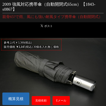
2009 強風対応携帯傘（自動開閉式65cm）【1843-
s0867】
親骨65?で雨、風にも強い耐風タイプ携帯傘（自動開閉式）
参考上代￥3,300(税込)
販売価格
￥2,145
(税込) 30個名入れ無し価格
概算見積
見積依頼
Eメール