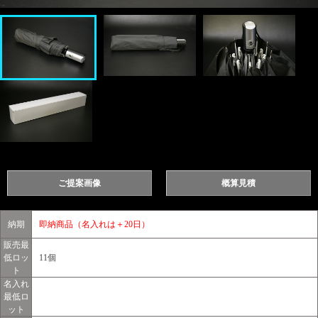
ご提案画像
概算見積
納期
即納商品（名入れは＋20日）
販売最
低ロッ
11個
ト
名入れ
最低ロ
ット