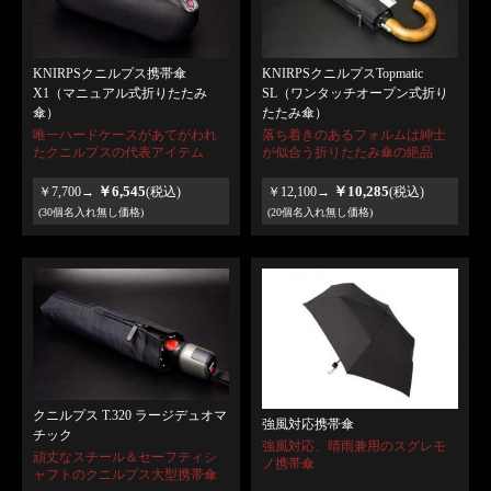
KNIRPSクニルプス携帯傘
KNIRPSクニルプスTopmatic
X1（マニュアル式折りたたみ
SL（ワンタッチオープン式折り
傘）
たたみ傘）
唯一ハードケースがあてがわれ
落ち着きのあるフォルムは紳士
たクニルプスの代表アイテム
が似合う折りたたみ傘の絶品
￥6,545
￥10,285
￥7,700→
(税込)
￥12,100→
(税込)
(30個名入れ無し価格)
(20個名入れ無し価格)
クニルプス T.320 ラージデュオマ
強風対応携帯傘
チック
強風対応、晴雨兼用のスグレモ
頑丈なスチール＆セーフティシ
ノ携帯傘
ャフトのクニルプス大型携帯傘