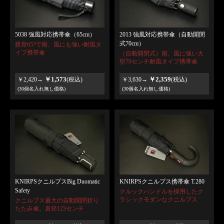
5038 強風対応携帯傘（65cm）
2013 強風対応携帯傘（自動開閉
式70cm）
親骨65?で雨、風にも強い耐風タ
イプ携帯傘
（自動開閉式）雨、風に強い大
型70センチ耐風タイプ携帯傘
￥1,573
￥2,359
￥2,420→
(税込)
￥3,630→
(税込)
(30個名入れ無し価格)
(30個名入れ無し価格)
KNIRPSクニルプスBig Duomatic
KNIRPSクニルプス携帯傘 T.280
Safety
クルックハンドルを採用したク
ラシックモダンなクニルプス
クニルプス最大の自動開閉折り
たたみ傘。直径123センチ