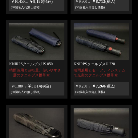
￥9,196
￥8,712
￥10,450→
(税込)
￥9,900→
(税込)
(30個名入れ無し価格)
(30個名入れ無し価格)
KNIRPSクニルプスUS.050
KNIRPSクニルプスU.220
晴雨兼用と超軽量。使いやすさ
晴雨兼用とセーフティシステム
一層のクニルプス携帯傘
で充実のクニルプス携帯傘
￥5,614
￥7,260
￥6,380→
(税込)
￥8,250→
(税込)
(30個名入れ無し価格)
(30個名入れ無し価格)