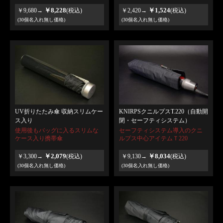
￥8,228
￥1,524
￥9,680→
(税込)
￥2,420→
(税込)
(30個名入れ無し価格)
(30個名入れ無し価格)
UV折りたたみ傘 収納スリムケー
KNIRPSクニルプスT.220（自動開
ス入り
閉・セーフティシステム）
使用後もバッグに入るスリムな
セーフティシステム導入のクニ
ケース入り携帯傘
ルプス中心アイテムＴ220
￥2,079
￥8,034
￥3,300→
(税込)
￥9,130→
(税込)
(30個名入れ無し価格)
(30個名入れ無し価格)