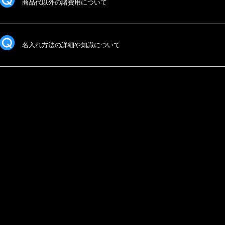
商品代以外の諸費用について
名入れ方法の詳細や知識について