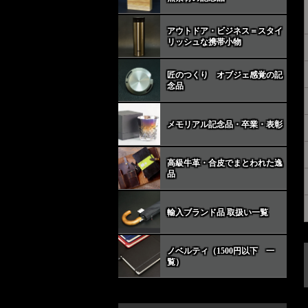
アウトドア・ビジネス＝スタイ
リッシュな携帯小物
匠のつくり オブジェ感覚の記
念品
メモリアル記念品・卒業・表彰
高級牛革・合皮でまとわれた逸
品
輸入ブランド品 取扱い一覧
ノベルティ（1500円以下 一
覧）