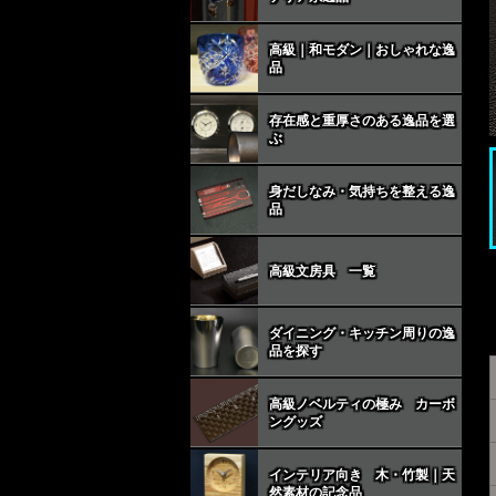
高級｜和モダン｜おしゃれな逸
品
存在感と重厚さのある逸品を選
ぶ
身だしなみ・気持ちを整える逸
品
高級文房具 一覧
ダイニング・キッチン周りの逸
品を探す
高級ノベルティの極み カーボ
ングッズ
インテリア向き 木・竹製｜天
然素材の記念品