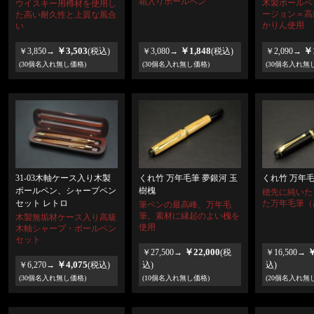
箱入りボールペン
木製ボールペ
ウイスキー用樽材を使用し
ージョン＝高
た高い耐久性と上質な風合
かりん使用
い
￥3,503
￥1,848
￥1
￥3,850→
(税込)
￥3,080→
(税込)
￥2,090→
(30個名入れ無し価格)
(30個名入れ無し価格)
(30個名入れ無
くれ竹 万年毛筆 夢銀河 玉
くれ竹 万年毛
31-03木軸ケース入り木製
樹槐
ボールペン、シャープペン
穂先に純いた
た万年毛筆（
セット レトロ
筆ペンの最高峰、万年毛
筆。素材に縁起のよい槐を
木製無垢材ケース入り高級
使用
木軸シャープ・ボールペン
セット
￥22,000
￥
￥27,500→
(税
￥16,500→
￥4,075
￥6,270→
(税込)
込)
込)
(30個名入れ無し価格)
(10個名入れ無し価格)
(20個名入れ無