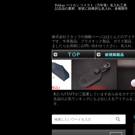
Pelikan ペリカン ツイスト（万年筆）名入れ工房
記念品の素材、形状に効果的な名入れ、各種製作
株式会社スタッフの掲載ページはほとんどのアイテ
です。牛革製品、プラスチック製品、ガラス製品、
ましたらお気軽にお問い合わせください。名入れ、
￥2,046(税込)
￥2,035(税込)
￥2,010(税込)
私たちSTAFFがご提案していますあらゆるカテ
念品の人気ランキングにも上位に入るアイテムを
す。