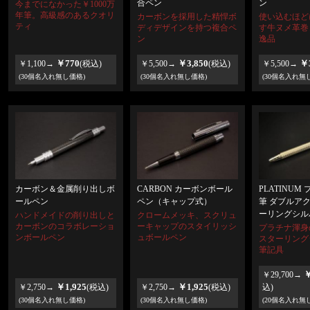
合ペン
ン
今までになかった￥1000万
年筆。高級感のあるクオリ
カーボンを採用した精悍ボ
使い込むほど
ティ
ディデザインを持つ複合ペ
す牛ヌメ革巻
ン
逸品
￥770
￥3,850
￥3
￥1,100→
(税込)
￥5,500→
(税込)
￥5,500→
(30個名入れ無し価格)
(30個名入れ無し価格)
(30個名入れ無
カーボン＆金属削り出しボ
CARBON カーボンボール
PLATINUM
ールペン
ペン（キャップ式）
筆 ダブルア
ーリングシル
ハンドメイドの削り出しと
クロームメッキ、スクリュ
カーボンのコラボレーショ
ーキャップのスタイリッシ
プラチナ渾身
ンボールペン
ュボールペン
スターリング
筆記具
￥
￥29,700→
￥1,925
￥1,925
￥2,750→
(税込)
￥2,750→
(税込)
込)
(30個名入れ無し価格)
(30個名入れ無し価格)
(20個名入れ無