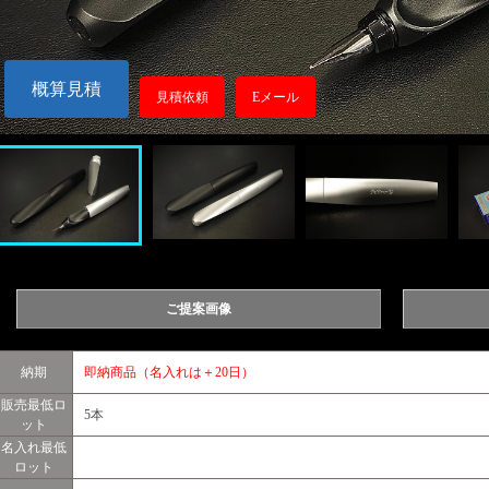
概算見積
見積依頼
Eメール
ご提案画像
納期
即納商品（名入れは＋20日）
販売最低ロ
5本
ット
名入れ最低
ロット