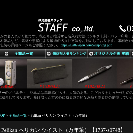
ムの名入れが可能です。私たちが推奨する名入れ方法はシルク印刷・パッド印刷、
木製品など、素材や形状により最適の名入れ方法をお勧めしております。印刷色や
包装の詳細ページもご参照ください。
https://staff-japan.com/wrapping.php
￥2,002(税込)
￥1,964(税込)
￥1,936(税込)
ゴリーのノベルティ、記念品は高級感があり、人気のある、こだわりをもった作りの
ご紹介しております。受け取った方の心に残る魅力的なお品と贈る側の納得してい
TOP
>
全商品一覧
>
Pelikan ペリカン ツイスト（万年筆）
Pelikan ペリカン ツイスト（万年筆）【1737-s0748】