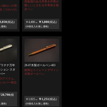
高級感のある革巻き作業が
難しいとされる牛革巻き複
に味わいの増
合ペン
きこだわりの
,850
￥3,080
(税込)
￥4,400→
(税込)
し価格)
(30個名入れ無し価格)
 プラチナ万年
28-07木製ボールペン403
クション スタ
細身なストレートデザイン
バー
木製ボールペン
のアイテム、
シルバー複合
20,790
(税
￥1,251
￥1,925→
(税込)
し価格)
(50個名入れ無し価格)