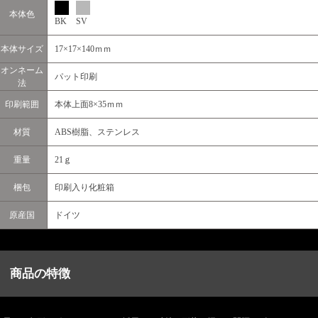
本体色
BK
SV
本体サイズ
17×17×140ｍｍ
オンネーム
パット印刷
法
印刷範囲
本体上面8×35ｍｍ
材質
ABS樹脂、ステンレス
重量
21ｇ
梱包
印刷入り化粧箱
原産国
ドイツ
商品の特徴