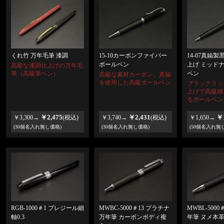
くれ竹 万年毛筆 漆調
15-10カーボンファイバー
14-07真鍮
ボールペン
上げ ミッド
高級な漆調仕上げの万年毛
筆（高級筆ペン）
ペン
高級な素材カーボン、真鍮
を使用した高級ボールペン
ブラックラッ
上げで高級感
るボールペン
￥2,475
￥2,431
￥1
￥3,300→
(税込)
￥3,740→
(税込)
￥1,650→
(30個名入れ無し価格)
(30個名入れ無し価格)
(50個名入れ無
RGB-1000＃1 プレジール細
MWBC-5000＃13 プラチナ
MWBL-500
軸0.3
万年筆 カーボンボディ複
年筆 ヌメ本