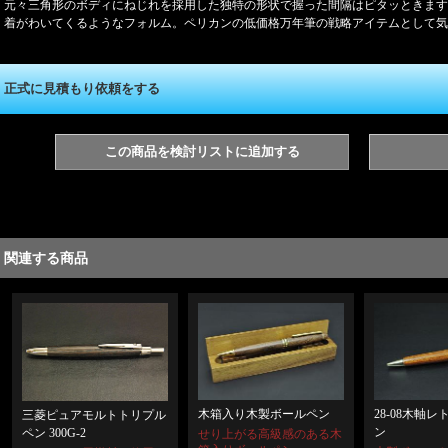
元々三角形のボディにねじれを採用した独特の形状で握った間隔はピタッときます
着がわいてくるようなフォルム。ペリカンの低価格万年筆の戦略アイテムとして気
正式に見積もり依頼をする
この商品を検討リストに追加する
関連する商品
木箱入り木製ボールペン
28-08木軸
三菱ピュアモルトトリプル
ン
ペン 300G-2
せり上がる高級感のある木