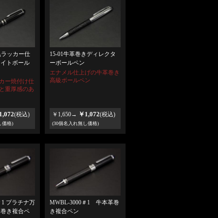
製黒ラッカー仕
15-01牛革巻きディレクタ
ナイトボール
ーボールペン
エナメル仕上げの牛革巻き
高級ボールペン
カー焼付け仕
と重厚感のあ
,072
￥1,072
(税込)
￥1,650→
(税込)
し価格)
(30個名入れ無し価格)
0＃1 プラチナ万
MWBL-3000＃1 牛本革巻
革巻き複合ペ
き複合ペン