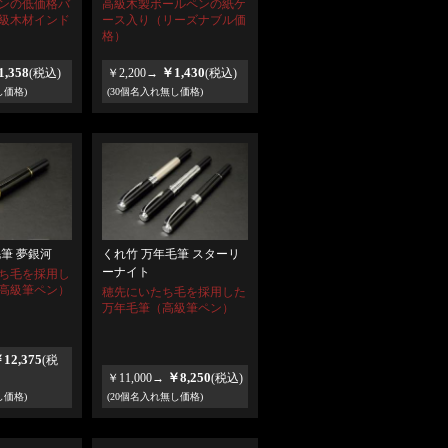
ンの低価格バ
高級木製ボールペンの紙ケ
級木材インド
ース入り（リーズナブル価
格）
,358
￥1,430
(税込)
￥2,200→
(税込)
し価格)
(30個名入れ無し価格)
筆 夢銀河
くれ竹 万年毛筆 スターリ
ーナイト
ち毛を採用し
高級筆ペン）
穂先にいたち毛を採用した
万年毛筆（高級筆ペン）
12,375
(税
￥8,250
￥11,000→
(税込)
し価格)
(20個名入れ無し価格)