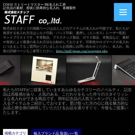
COS10 ストリートマスター BK名入れ工房
記念品の素材、形状に効果的な名入れ、各種製作
株式会社スタッフの掲載ページはほとんどのアイテムの名入れが可能です。私たちが
推奨する名入れ方法はシルク印刷・パッド印刷、素押し（エンボス）レーザー彫刻、
サンドブラストです。牛革製品、プラスチック製品、ガラス製品、木製品など、素材
や形状により最適の名入れ方法をお勧めしております。印刷色やロゴマークの名入れ
につきましてもご質問がございましたらお気軽にお問い合わせください。名入れ、包
装の詳細ページもご参照ください。
https://staff-japan.com/wrapping.php
￥1,430(税込)
￥1,430(税込)
￥1,426(税込)
私たちSTAFFがご提案していますあらゆるカテゴリーのノベルティ、記念
品は高級感があり、人気のある、こだわりをもった作りのスタイリッシ
ュな名入れができる商品です。周年記念品の人気ランキングにも上位に
入るアイテムをご紹介しております。受け取った方の心に残る魅力的な
お品と贈る側の納得していただけるお品を選りすぐり、今後もご提案い
たします。
掲載カテゴリ
輸入ブランド品 取扱い一覧