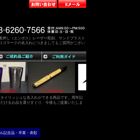
素押し（エンボス）レーザー彫刻、サンドブラスト
ロゴマークの名入れにつきましてもご質問がござい
)
￥22,440(税込)
￥22,000(税込)
￥28,050(税込
スタイリッシュな名入れができる商品です。周年記
ただけるお品を選りすぐり、今後もご提案いたしま
ル記念品・卒業・表彰