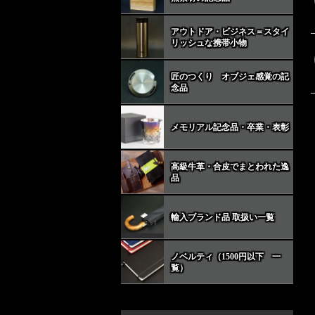
アウトドア・ビジネス＝スタイ
リッシュな携帯小物
匠のつくり オブジェ感覚の記
念品
メモリアル記念品・卒業・表彰
高級牛革・合皮でまとわれた逸
品
輸入ブランド品 取扱い一覧
ノベルティ（1500円以下 一
覧）