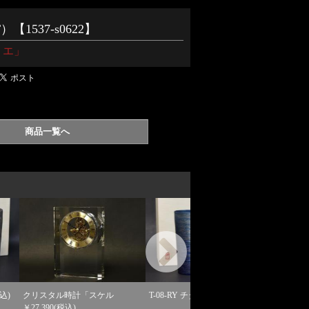
1537-s0622】
ミエ」
商品一覧へ
計「スケル
T-08-RY チタン ￥25,245(税込)
ミニサイクル ハマーＦ
￥28,710(税込)