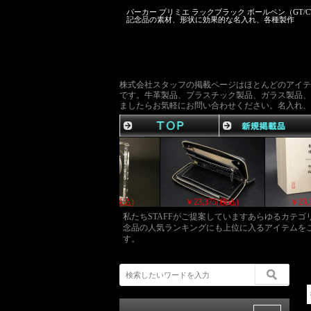
パーカー プリミエ ラックブラック ボールペン（GT/
記念品の素材、形状に効果的な名入れ、各種製作
株式会社スタッフの掲載ページはほとんどのアイテ
です。牛革製品、プラスチック製品、ガラス製品、
ましたらお気軽にお問い合わせください。名入れ、
￥24,310(税込)
￥23,650(税込)
￥23,375(税込)
私たちSTAFFがご提案していますあらゆるカテ
念品の人気ランキングにも上位に入るアイテムを
す。