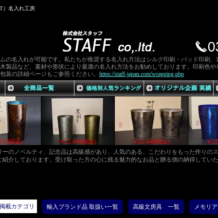
CT）名入れ工房
ムの名入れが可能です。私たちが推奨する名入れ方法はシルク印刷・パッド印刷、
木製品など、素材や形状により最適の名入れ方法をお勧めしております。印刷色や
包装の詳細ページもご参照ください。
https://staff-japan.com/wrapping.php
￥23,375(税込)
￥22,440(税込)
￥22,440(税込
ゴリーのノベルティ、記念品は高級感があり、人気のある、こだわりをもった作りの
ご紹介しております。受け取った方の心に残る魅力的なお品と贈る側の納得してい
掲載カテゴリ
輸入ブランド品 取扱い一覧
高級文房具 一覧
メモリア