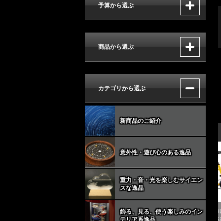
予算から選ぶ
商品から選ぶ
カテゴリから選ぶ
新商品のご紹介
意外性・遊び心のある逸品
重力・音・光を楽しむサイエン
スな逸品
スケル
T-08-RY チタン ￥25,245(税込)
ミニサイクル ハマーＦ
飾る、見る、使う楽しみのイン
テリア系逸品
￥28,710(税込)