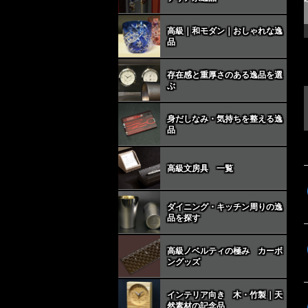
高級｜和モダン｜おしゃれな逸
品
存在感と重厚さのある逸品を選
ぶ
身だしなみ・気持ちを整える逸
品
高級文房具 一覧
ダイニング・キッチン周りの逸
品を探す
高級ノベルティの極み カーボ
ングッズ
インテリア向き 木・竹製｜天
然素材の記念品