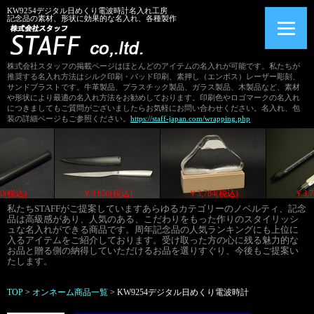
KW9254デジタル日めくり電波時計名入れ工房
記念品の素材、形状に効果的な名入れ、各種製作
株式会社スタッフの掲載ページはほとんどのアイテムの名入れが可能です。私たちが
推奨する名入れ方法はシルク印刷・パッド印刷、素押し（エンボス）レーザー彫刻、
サンドブラストです。牛革製品、プラスチック製品、ガラス製品、木製品など、素材
や形状により最適の名入れ方法をお勧めしております。印刷色やロゴマークの名入れ
につきましてもご質問がございましたらお気軽にお問い合わせください。名入れ、包
装の詳細ページもご参照ください。
https://staff-japan.com/wrapping.php
￥3,850(税込)
￥3,850(税込)
￥3,784(税込)
私たちSTAFFがご提案していますあらゆるカテゴリーのノベルティ、記念
品は高級感があり、人気のある、こだわりをもった作りのスタイリッシ
ュな名入れができる商品です。周年記念品の人気ランキングにも上位に
入るアイテムをご紹介しております。受け取った方の心に残る魅力的な
お品と贈る側の納得していただけるお品を選りすぐり、今後もご提案い
たします。
TOP
>
オンネーム商品一覧
>
KW9254デジタル日めくり電波時計