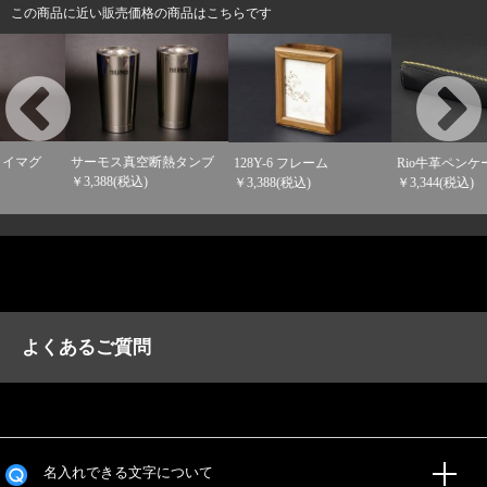
この商品に近い販売価格の商品はこちらです
ブ
128Y-6 フレーム
Rio牛革ペンケースS
OSL-3201 牛革 ￥3,344
￥3,388(税込)
￥3,344(税込)
込)
よくあるご質問
名入れできる文字について