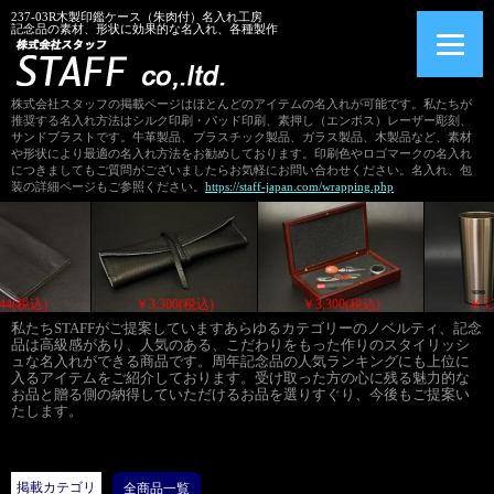
237-03R木製印鑑ケース（朱肉付）名入れ工房
記念品の素材、形状に効果的な名入れ、各種製作
株式会社スタッフの掲載ページはほとんどのアイテムの名入れが可能です。私たちが
推奨する名入れ方法はシルク印刷・パッド印刷、素押し（エンボス）レーザー彫刻、
サンドブラストです。牛革製品、プラスチック製品、ガラス製品、木製品など、素材
や形状により最適の名入れ方法をお勧めしております。印刷色やロゴマークの名入れ
につきましてもご質問がございましたらお気軽にお問い合わせください。名入れ、包
装の詳細ページもご参照ください。
https://staff-japan.com/wrapping.php
￥3,344(税込)
￥3,300(税込)
￥3,300(税込)
私たちSTAFFがご提案していますあらゆるカテゴリーのノベルティ、記念
品は高級感があり、人気のある、こだわりをもった作りのスタイリッシ
ュな名入れができる商品です。周年記念品の人気ランキングにも上位に
入るアイテムをご紹介しております。受け取った方の心に残る魅力的な
お品と贈る側の納得していただけるお品を選りすぐり、今後もご提案い
たします。
掲載カテゴリ
全商品一覧