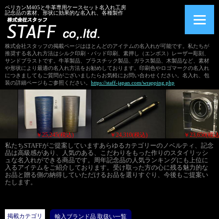
ペリカンM405と牛革専用ケースセット名入れ工房
記念品の素材、形状に効果的な名入れ、各種製作
株式会社スタッフの掲載ページはほとんどのアイテムの名入れが可能です。私たちが
推奨する名入れ方法はシルク印刷・パッド印刷、素押し（エンボス）レーザー彫刻、
サンドブラストです。牛革製品、プラスチック製品、ガラス製品、木製品など、素材
や形状により最適の名入れ方法をお勧めしております。印刷色やロゴマークの名入れ
につきましてもご質問がございましたらお気軽にお問い合わせください。名入れ、包
装の詳細ページもご参照ください。
https://staff-japan.com/wrapping.php
0(税込)
￥25,245(税込)
￥24,310(税込)
￥23,6
私たちSTAFFがご提案していますあらゆるカテゴリーのノベルティ、記念
品は高級感があり、人気のある、こだわりをもった作りのスタイリッシ
ュな名入れができる商品です。周年記念品の人気ランキングにも上位に
入るアイテムをご紹介しております。受け取った方の心に残る魅力的な
お品と贈る側の納得していただけるお品を選りすぐり、今後もご提案い
たします。
掲載カテゴリ
輸入ブランド品 取扱い一覧