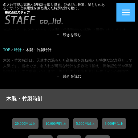
名入れ可能な高級木製時計を取り揃え、記念品に最適。温もりのあ
るデザインと実用性を兼ね備えた特別な贈り物に。
当社では、名入れができる木製・竹製時計を多数ご用意いたしました。
木や竹が持つ天然素材のぬくもりとアットホームなデザインが魅力で、
+ 続きを読む
定着した人気がございます。これからの周年記念品や卒業記念品に最適
です。自然素材ならではの温かみを持つ時計が、特別な瞬間をより印象
深いものにします。
TOP
>
時計
>
木製・竹製時計
木製・竹製時計は、天然木の温もりと高級感を兼ね備えた特別な記念品として
人気です。当社では、名入れが可能な時計を多数取り揃え、周年記念品や卒業
記念品としてご提案いたします。美しい木目と落ち着いたデザインが特徴で、
+ 続きを読む
インテリアとしても見栄えの良い逸品です。木や竹の質感が醸し出す優しい雰
囲気と、長く愛用できる実用性を兼ね備えた時計は、大切な方への贈り物に最
適。名入れ加工で特別感を演出し、世界に一つだけのオリジナルギフトをお届
けします。
木製・竹製時計
20,000円以上
10,000円以上
5,000円以上
3,000円以上