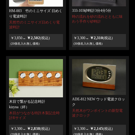
333-103砂時計3分4分5分
HM-003 竹のミニサイズ 日めく
り電波時計
時の流れを砂の流れとともに味
わう手作り砂時計
天然竹のミニサイズ日めくり電
波時計
￥2,502
￥2,310
￥3,850→
(税込)
￥3,300→
(税込)
(20個名入れ無し価格)
(30個名入れ無し価格)
ADE-812 NEW ウッド電波クロッ
木目で繋がる記念時計
ク
kizyna（絆）
天然木がワンポイントの新型電
木目がつながる特許木製記念時
波クロック
計Rサイズ
￥2,838
￥2,145
￥3,300→
(税込)
￥3,300→
(税込)
(20個名入れ無し価格)
(30個名入れ無し価格)